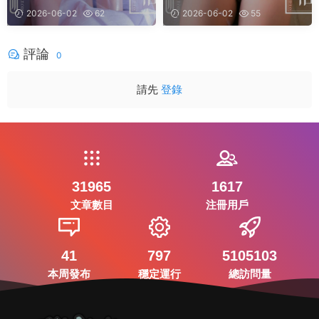
你可願意! [48+1P]
2026-06-02
62
2026-06-02
55
評論
0
請先
登錄
31965
1617
文章數目
注冊用戶
41
797
5105103
本周發布
穩定運行
總訪問量