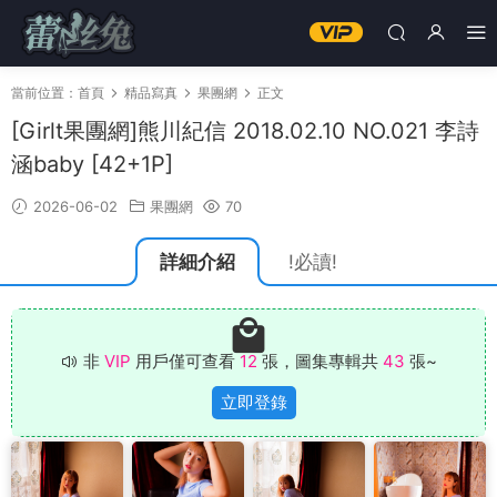
當前位置：
首頁
精品寫真
果團網
正文
[Girlt果團網]熊川紀信 2018.02.10 NO.021 李詩
涵baby [42+1P]
2026-06-02
果團網
70
詳細介紹
!必讀!
非
VIP
用戶僅可查看
12
張，圖集專輯共
43
張~
立即登錄