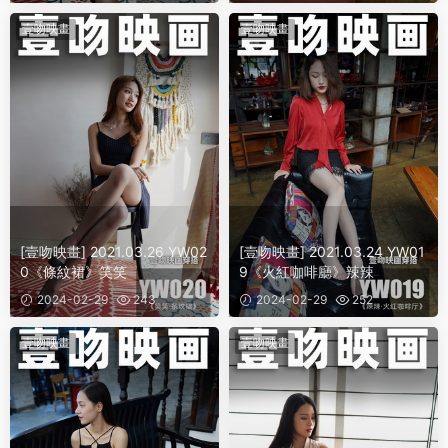
壹吻映畫
壹吻映畫
[壹吻映畫] 2021.03.26 YW02
[壹吻映畫] 2021.03.24 YW01
0《條紋裙》笑笑
9《火紅咖啡廳》辣辣
2024-02-29
243
2024-02-29
252
壹吻映畫
壹吻映畫