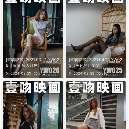
[壹吻映畫] 2021.03.21 YW02
[壹吻映畫] 2021.04.14 YW02
6《辣辣·醉人紅唇》
5《黑色的》夢夢
2024-02-29
342
2024-02-29
392
壹吻映畫
壹吻映畫