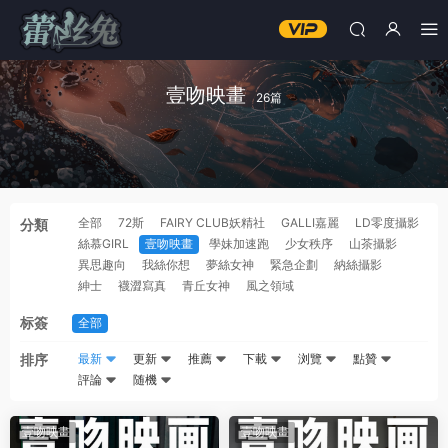
壹吻映畫
26篇
全部
72斯
FAIRY CLUB妖精社
GALLI嘉麗
LD零度攝影
分類
絲慕GIRL
壹吻映畫
學妹加速跑
少女秩序
山茶攝影
異思趣向
我絲你想
夢絲女神
緊急企劃
納絲攝影
紳士
襪澀寫真
青丘女神
風之領域
标簽
全部
排序
最新
更新
推薦
下載
浏覽
點贊
評論
随機
壹吻映畫
壹吻映畫