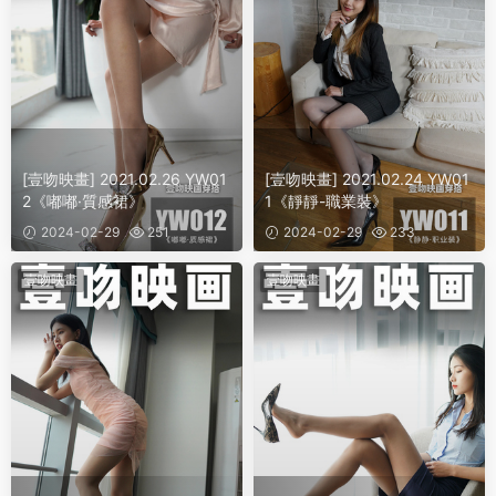
[壹吻映畫] 2021.02.26 YW01
[壹吻映畫] 2021.02.24 YW01
2《嘟嘟·質感裙》
1《靜靜-職業裝》
2024-02-29
251
2024-02-29
233
壹吻映畫
壹吻映畫