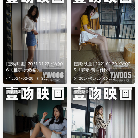
[壹吻映畫] 2021.01.22 YW00
[壹吻映畫] 2021.01.20 YW00
6《雅妍-天藍裙》
5《嘟嘟-黃白休閑》
2024-02-29
322
2024-02-29
273
壹吻映畫
壹吻映畫