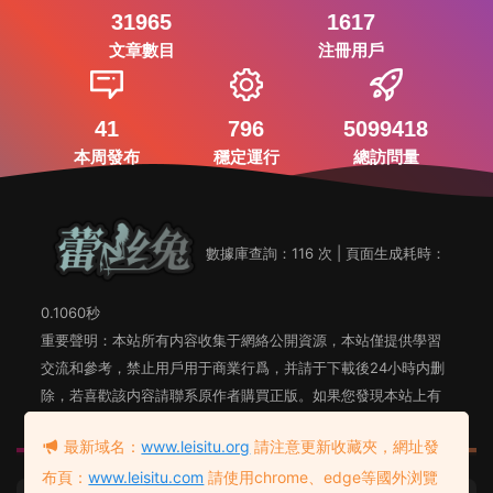
31965
1617
文章數目
注冊用戶
41
796
5099418
本周發布
穩定運行
總訪問量
數據庫查詢：116 次 | 頁面生成耗時：
0.1060秒
重要聲明：本站所有内容收集于網絡公開資源，本站僅提供學習
交流和參考，禁止用戶用于商業行爲，并請于下載後24小時内删
除，若喜歡該内容請聯系原作者購買正版。如果您發現本站上有
侵犯您知識産權的内容，請聯系站長郵箱，我們會及時删除。
最新域名：
www.leisitu.org
請注意更新收藏夾，網址發
布頁：
www.leisitu.com
請使用chrome、edge等國外浏覽