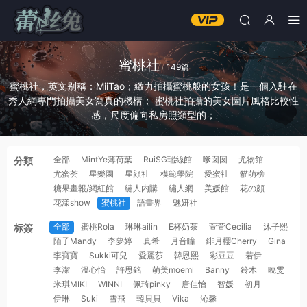
蜜桃社
149篇
蜜桃社，英文别稱：MiiTao；緻力拍攝蜜桃般的女孩！是一個入駐在
秀人網專門拍攝美女寫真的機構； 蜜桃社拍攝的美女圖片風格比較性
感，尺度偏向私房照類型的；
全部
MintYe薄荷葉
RuiSG瑞絲館
嗲囡囡
尤物館
分類
尤蜜荟
星樂園
星顔社
模範學院
愛蜜社
貓萌榜
糖果畫報/網紅館
繡人内購
繡人網
美媛館
花の顔
花漾show
蜜桃社
語畫界
魅妍社
全部
蜜桃Rola
琳琳ailin
E杯奶茶
萱萱Cecilia
沐子熙
标簽
陌子Mandy
李夢婷
真希
月音瞳
绯月櫻Cherry
Gina
李寶寶
Sukki可兒
愛麗莎
韓恩熙
彩豆豆
若伊
李潔
溫心怡
許思銘
萌美moemi
Banny
鈴木
曉雯
米琪MIKI
WINNI
佩琦pinky
唐佳怡
智媛
初月
伊琳
Suki
雪飛
韓貝貝
Vika
沁馨