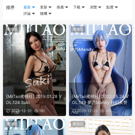
排序
最新
更新
推薦
下載
浏覽
點贊
評論
随機
蜜桃社
蜜桃社
[MiiTao蜜桃社] 2019.01.28 V
[MiiTao蜜桃社] 2022.05.24 V
OL.124 Suki
OL.149 夢乃Mandy 科幻美臀
2025-12-31
181
2025-12-29
193
蜜桃社
蜜桃社