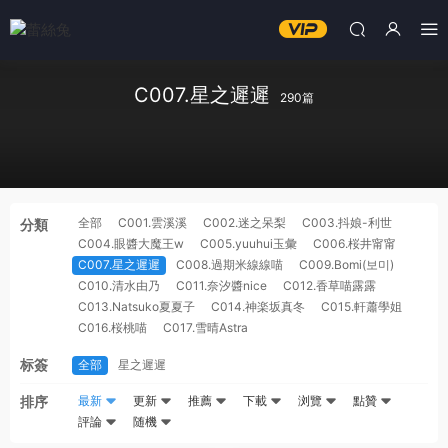
C007.星之遲遲
290篇
全部
C001.雲溪溪
C002.迷之呆梨
C003.抖娘-利世
分類
C004.眼醬大魔王w
C005.yuuhui玉彙
C006.桜井甯甯
C007.星之遲遲
C008.過期米線線喵
C009.Bomi(보미)
C010.清水由乃
C011.奈汐醬nice
C012.香草喵露露
C013.Natsuko夏夏子
C014.神楽坂真冬
C015.軒蕭學姐
C016.桜桃喵
C017.雪晴Astra
标簽
全部
星之遲遲
排序
最新
更新
推薦
下載
浏覽
點贊
評論
随機