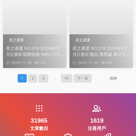
星之遲遲
星之遲遲
星之遲遲 NO.219 2024年07
星之遲遲 NO.218 2024年07
月計劃B 喵斯快跑 MIKU [73P
月計劃G 贈品 賽馬娘 裏見光
1V]
鑽 夢想的回應 [48P1V]
2025-11-20
218
2025-11-20
195
1
2
3
...
10
下一頁
跳轉
31965
1619
文章數目
注冊用戶