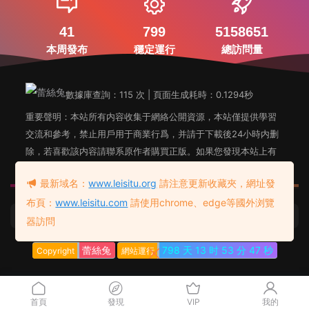
41
799
5158651
本周發布
穩定運行
總訪問量
數據庫查詢：115 次 | 頁面生成耗時：0.1294秒
重要聲明：本站所有内容收集于網絡公開資源，本站僅提供學習
交流和參考，禁止用戶用于商業行爲，并請于下載後24小時内删
除，若喜歡該内容請聯系原作者購買正版。如果您發現本站上有
侵犯您知識産權的内容，請聯系站長郵箱，我們會及時删除。
最新域名：
www.leisitu.org
請注意更新收藏夾，網址發
布頁：
www.leisitu.com
請使用chrome、edge等國外浏覽
蕾絲兔發布頁
友情鏈接：
器訪問
蕾絲兔
798 天
13 时
53 分
48 秒
Copyright
網站運行
首頁
發現
VIP
我的