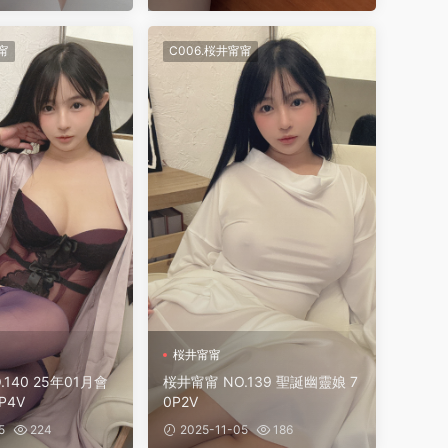
甯
C006.桜井甯甯
桜井甯甯
140 25年01月會
桜井甯甯 NO.139 聖誕幽靈娘 7
P4V
0P2V
5
224
2025-11-05
186