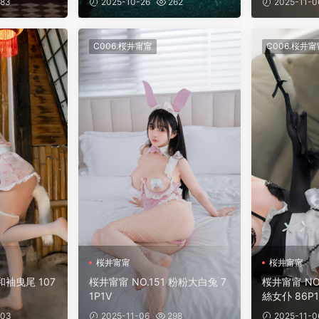
83
2025-10-26
262
2025-11-0
C006.桜井甯甯
C006.桜井甯
桜井甯甯
桜井甯甯
和袖曳尾 107
桜井甯甯 NO.151 粉粉大白兔 7
桜井甯甯 NO
1P1V
絲女仆 86P1
03
2025-11-06
298
2025-11-0