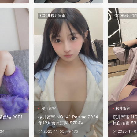
C006.桜井甯甯
C006.桜井甯
桜井甯甯
桜井甯甯
紫色貓 90P1
桜井甯甯 NO.141 Partme 2024
桜井甯甯 NO.
年12月會員訂閱 87P4V
員自拍圖 83
34
2025-11-05
175
2025-11-0