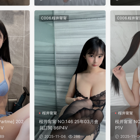
C006.桜井甯甯
C006.桜井甯
桜井甯甯
桜井甯甯
rtme] 202
桜井甯甯 NO.146 25年03月會
桜井甯甯 NO
5V
員訂閱 86P4V
P1V
89
2025-11-06
286
2025-11-0