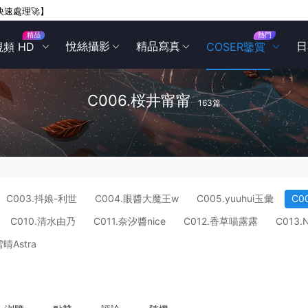
快速處理🚀】
精品
熱門
悅絲攝影
精品寫真
日
視頻 HD
COSER鑒賞
C006.桜井甯甯
163篇
C003.抖娘-利世
C004.眼醬大魔王w
C005.yuuhui玉彙
C0
C010.清水由乃
C011.奈汐醬nice
C012.香草喵露露
C013.
雪晴Astra