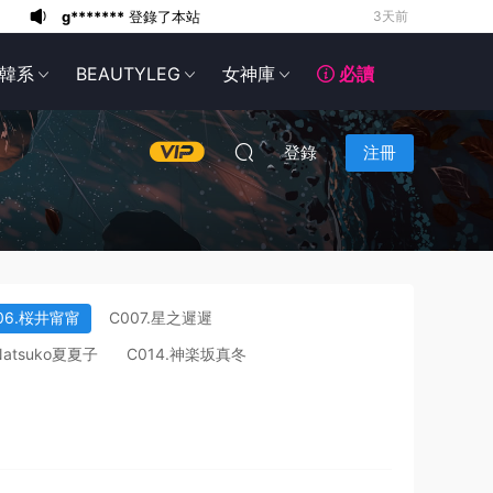
6*******
3天前
6*******
3天前
韓系
BEAUTYLEG
女神庫
必讀
6*******
3天前
6*******
3天前
6*******
3天前
登錄
注冊
6*******
3天前
6*******
3天前
g*******
登錄了本站
2天前
g*******
登錄了本站
3天前
g*******
登錄了本站
3天前
06.桜井甯甯
C007.星之遲遲
Natsuko夏夏子
C014.神楽坂真冬