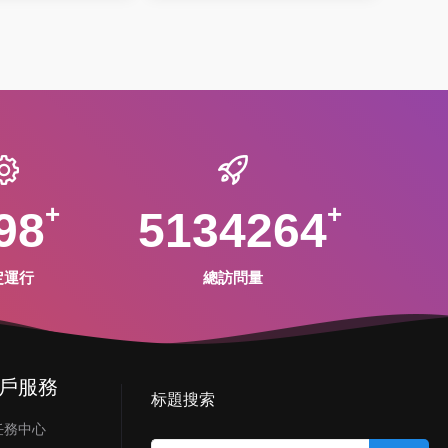
98
5134264
定運行
總訪問量
戶服務
标題搜索
任務中心