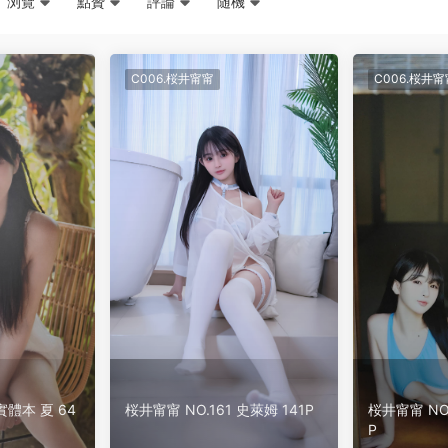
浏覽
點贊
評論
随機
C006.桜井甯甯
C006.桜井甯
實體本 夏 64
桜井甯甯 NO.161 史萊姆 141P
桜井甯甯 NO.
P