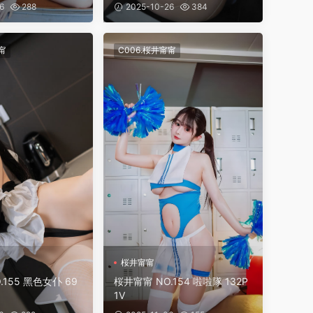
6
288
2025-10-26
384
甯
C006.桜井甯甯
桜井甯甯
.155 黑色女仆 69
桜井甯甯 NO.154 啦啦隊 132P
1V