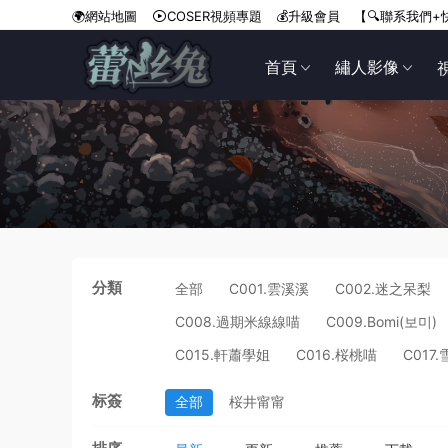
🌍網站地圖
COSER視頻專題
💰升級會員
【🔍聯系我們+
首頁
繡人影像
分類
全部
C001.雲溪溪
C002.迷之呆梨
C008.過期米線線喵
C009.Bomi(보미)
C015.軒蕭學姐
C016.桜桃喵
C017.
标簽
全部
桜井甯甯