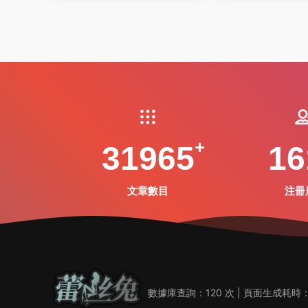
31965
16
文章數目
注冊
數據庫查詢：120 次 | 頁面生成耗時：