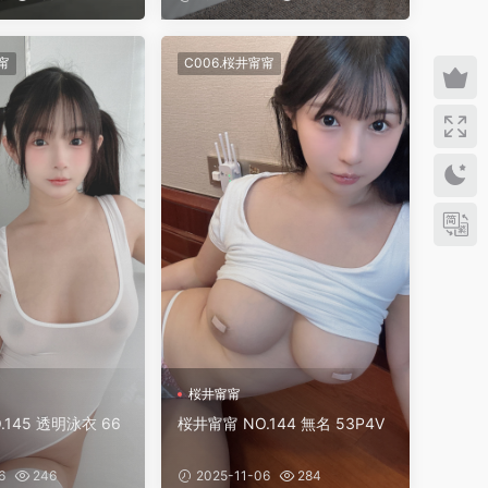
甯
C006.桜井甯甯
桜井甯甯
.145 透明泳衣 66
桜井甯甯 NO.144 無名 53P4V
6
246
2025-11-06
284