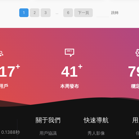
1
2
3
...
6
下一頁
跳轉
17
41
7
用戶
本周發布
穩
關于我們
快速導航
用
0.1388秒
用戶協議
秀人影像