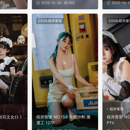
60
2025-10-26
292
2025-10-2
C006.桜井甯甯
C006.桜井甯
桜井甯甯
 新符文女仆 1
桜井甯甯 NO.156 失眠沖劑 搬
桜井甯甯 NO
運工 127P
P1V