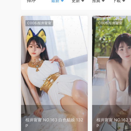
排序
最新
更新
推薦
下載
C006.桜井甯甯
C006.桜井甯甯
桜井甯甯 NO.163 白色貓娘 132
桜井甯甯 NO.162 
P
P