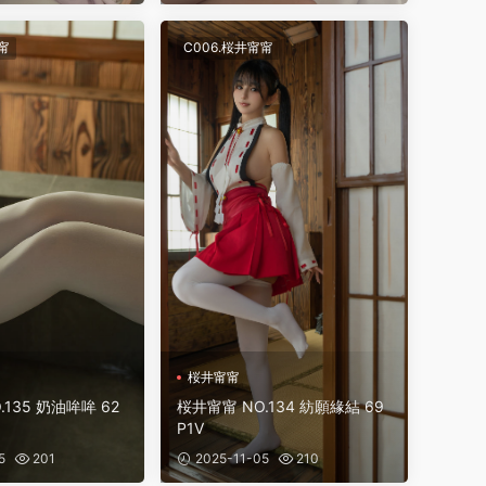
甯
C006.桜井甯甯
桜井甯甯
135 奶油哞哞 62
桜井甯甯 NO.134 紡願緣結 69
P1V
5
201
2025-11-05
210