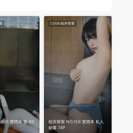
甯
C006.桜井甯甯
160 實體本 妻 80
桜井甯甯 NO.159 實體本 私人
秘書 74P