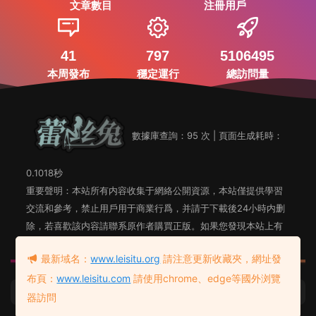
文章數目
注冊用戶
41
797
5106495
本周發布
穩定運行
總訪問量
數據庫查詢：95 次 | 頁面生成耗時：
0.1018秒
重要聲明：本站所有内容收集于網絡公開資源，本站僅提供學習
交流和參考，禁止用戶用于商業行爲，并請于下載後24小時内删
除，若喜歡該内容請聯系原作者購買正版。如果您發現本站上有
侵犯您知識産權的内容，請聯系站長郵箱，我們會及時删除。
最新域名：
www.leisitu.org
請注意更新收藏夾，網址發
布頁：
www.leisitu.com
請使用chrome、edge等國外浏覽
蕾絲兔發布頁
友情鏈接：
器訪問