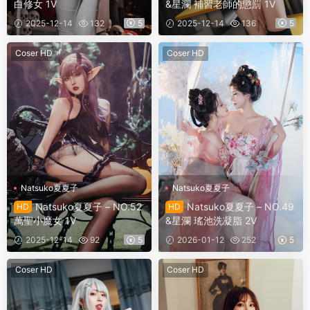
白修女 1V
&星瀾 補習老師的懲罰 1V
2025-12-14
132
5
2025-12-14
136
5
Coser HD
Coser HD
Natsuko夏夏子
Natsuko夏夏子
Natsuko夏夏子 – NO.52
Natsuko夏夏子 – NO.49
HD
HD
萬聖小魔女 1V
&星瀾 瑤池洗凝脂 2V
2025-12-14
92
5
2026-01-12
252
5
Coser HD
Coser HD