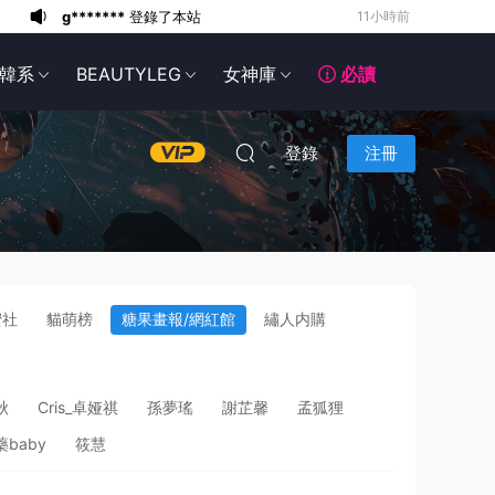
6*******
14小時前
6*******
14小時前
韓系
BEAUTYLEG
女神庫
必讀
6*******
14小時前
6*******
14小時前
6*******
14小時前
登錄
注冊
6*******
15小時前
。
6*******
15小時前
6*******
15小時前
g*******
登錄了本站
8小時前
g*******
登錄了本站
11小時前
蜜社
貓萌榜
糖果畫報/網紅館
繡人内購
秋
Cris_卓娅祺
孫夢瑤
謝芷馨
孟狐狸
baby
筱慧