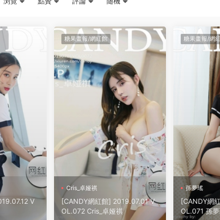
浏覽
點贊
評論
随機
糖果畫報/網紅館
糖果畫報/網
Cris_卓娅祺
孫夢瑤
9.07.12 V
[CANDY網紅館] 2019.07.01 V
[CANDY網紅館
OL.072 Cris_卓娅祺
OL.071 孫