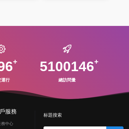
96
5100146
定運行
總訪問量
戶服務
标題搜索
任務中心