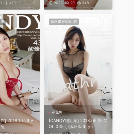
9
410
2023-12-29
348
紅館
糖果畫報/網紅館
小狐狸
] 2018.10.29 V
[CANDY網紅館] 2018.09.25 V
醬兔
OL.065 小狐狸Kathryn