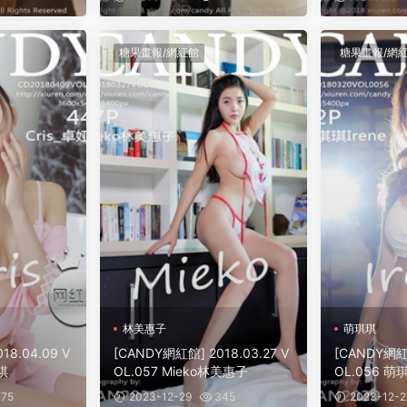
糖果畫報/網紅館
糖果畫報/網
林美惠子
萌琪琪
18.04.09 V
[CANDY網紅館] 2018.03.27 V
[CANDY網紅館
娅祺
OL.057 Mieko林美惠子
OL.056 萌琪
75
2023-12-29
345
2023-12-2