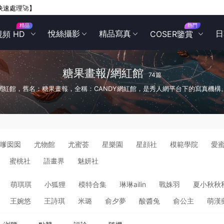
快速處理🚀】
精品
熱門
悅絲攝影
精品寫真
日
視頻 HD
COSER鑒賞
糖果畫報/網紅館
74篇
網紅館，舊名：糖果畫報，全稱：CANDY網紅館，是秀人網平台下的寫真機構
嗲囡囡
尤物館
尤蜜荟
星樂園
星顔社
模範學院
愛
蜜桃社
語畫界
魅妍社
萌琪琪
小狐狸
模特合集
琳琳ailin
戰姝羽
夏小秋秋
王婉悠
王詩琪
米璐
俞夕夢
酸醬兔
俞公主
萌漢藥