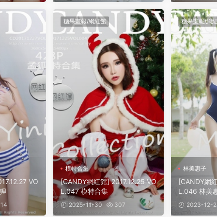
糖果畫報/網紅館
糖果畫報/網
模特合集
林美惠子
7.12.27 VO
[CANDY網紅館] 2017.12.25 VO
[CANDY網紅館
狐狸
L.047 模特合集
L.046 林美
14
2025-11-30
307
2023-12-2