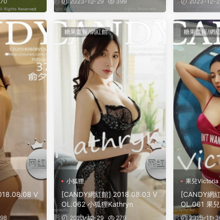
70
2023-12-29
399
2023-12-2
糖果畫報/網紅館
糖果畫報/網
小狐狸
果兒Victoria
18.08.08 V
[CANDY網紅館] 2018.08.03 V
[CANDY網紅館
OL.062 小狐狸Kathryn
OL.061 果兒V
98
2023-12-29
279
2025-11-3