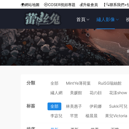
🌍網站地圖
COSER視頻專題
💰升級會員
【🔍聯系我們+
首頁
繡人影像
分類
全部
MintYe薄荷葉
RuiSG瑞絲館
繡人網
美媛館
花の顔
花漾show
标簽
全部
林美惠子
伊莉娜
Sukki可兒
李宓兒
芊慧
楊晨晨
果兒Victoria