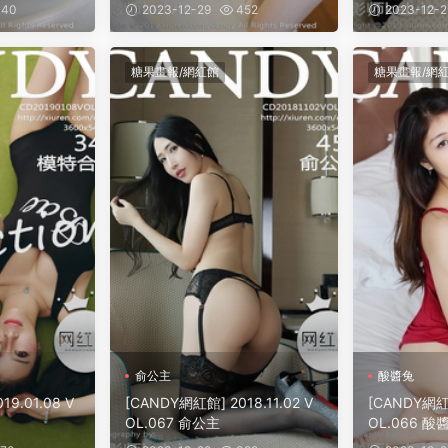
40
2023-12-29
452
2023-12-2
糖果畫報/網紅館
糖果畫報/網
俞公主
酸醬兔
9.01.08 V
[CANDY網紅館] 2018.11.02 V
[CANDY網紅館
OL.067 俞公主
OL.066 酸