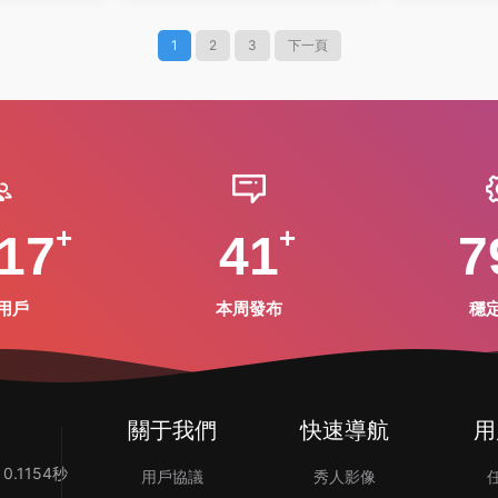
1
2
3
下一頁
17
41
7
用戶
本周發布
穩
關于我們
快速導航
用
.1154秒
用戶協議
秀人影像