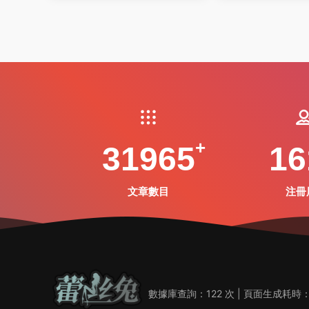
31965
16
文章數目
注冊
數據庫查詢：122 次 | 頁面生成耗時：0