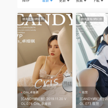
排序
最新
更新
推薦
下載
糖果畫報/網紅館
糖果畫報/網紅館
Cris_卓娅祺
筱慧
[CANDY網紅館] 2019.11.20 V
[CANDY網紅館] 201
OL.074 Cris_卓娅祺
OL.073 筱慧