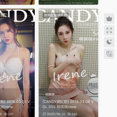
紅館
糖果畫報/網紅館
萌琪琪
] 2018.03.20 V
[CANDY網紅館] 2018.03.08 V
琪Irene
OL.055 萌琪琪Irene
9
261
2023-12-29
341