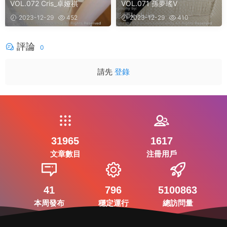
VOL.072 Cris_卓娅祺
VOL.071 孫夢瑤V
2023-12-29
452
2023-12-29
410
評論
0
請先
登錄
31965
1617
文章數目
注冊用戶
41
796
5100863
本周發布
穩定運行
總訪問量