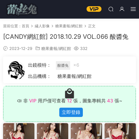
當前位置：
首頁
繡人影像
糖果畫報/網紅館
正文
[CANDY網紅館] 2018.10.29 VOL.066 酸醬兔
2023-12-29
糖果畫報/網紅館
332
出鏡模特：
×6
酸醬兔
出品機構：
糖果畫報/網紅館
非
VIP
用戶僅可查看
12
張，圖集專輯共
43
張~
立即登錄