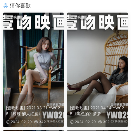
猜你喜歡
壹吻映畫
壹吻映畫
[壹吻映畫] 2021.03.21 YW02
[壹吻映畫] 2021.04.14 YW02
6《辣辣·醉人紅唇》
5《黑色的》夢夢
2024-02-29
342
2024-02-29
392