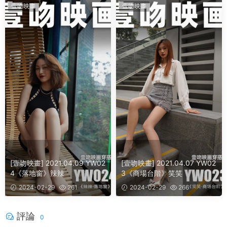
壹吻映畫
壹吻映畫
[壹吻映畫] 2021.04.09 YW02
[壹吻映畫] 2021.04.07 YW02
4《落地窗》辣辣
3《商場台階》笑笑
2024-02-29
261
2024-02-29
266
評論
0