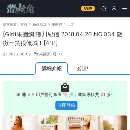
當前位置：
首頁
精品寫真
果團網
正文
[Girlt果團網]熊川紀信 2018.04.20 NO.034 微
微一笑很傾城！[41P]
2026-06-02
果團網
66
詳細介紹
!必讀!
非
VIP
用戶僅可查看
12
張，圖集專輯共
41
張~
立即登錄