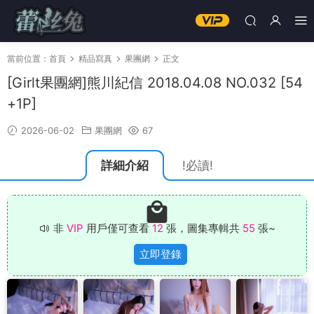
當前位置：
首頁
精品寫真
果團網
正文
[Girlt果團網]熊川紀信 2018.04.08 NO.032 [54
+1P]
2026-06-02
果團網
67
詳細介紹
!必讀!
非
VIP
用戶僅可查看
12
張，圖集專輯共
55
張~
立即登錄