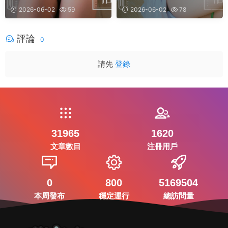
你可願意! [48+1P]
P]
2026-06-02
59
2026-06-02
78
評論
0
請先
登錄
31965
1620
文章數目
注冊用戶
0
800
5169504
本周發布
穩定運行
總訪問量