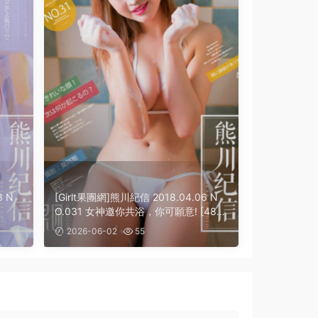
8 N
[Girlt果團網]熊川紀信 2018.04.06 N
O.031 女神邀你共浴，你可願意! [48+
1P]
2026-06-02
55