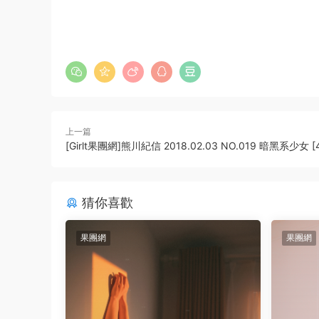
上一篇
[Girlt果團網]熊川紀信 2018.02.03 NO.019 暗黑系少女 [4
猜你喜歡
果團網
果團網