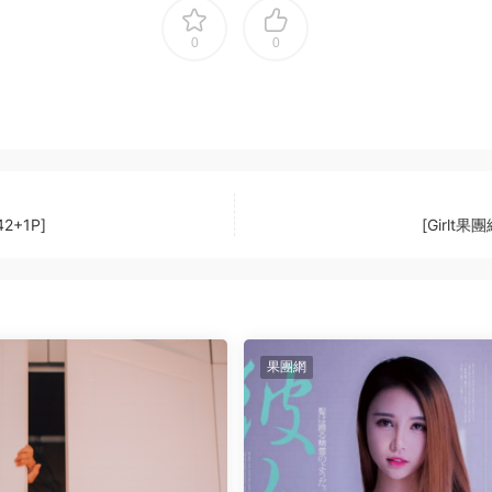
0
0
2+1P]
[Girlt果
果團網