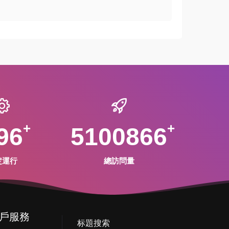
96
5100866
定運行
總訪問量
戶服務
标題搜索