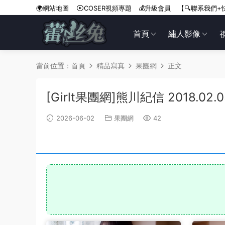
🌍網站地圖
COSER視頻專題
💰升級會員
【🔍聯系我們+
首頁
繡人影像
當前位置：
首頁
精品寫真
果團網
正文
[Girlt果團網]熊川紀信 2018.02.
2026-06-02
果團網
42