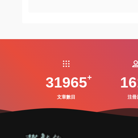
31965
16
文章數目
注冊