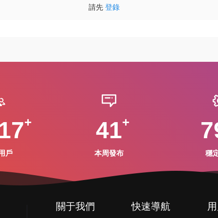
請先
登錄
17
41
7
用戶
本周發布
穩
關于我們
快速導航
用