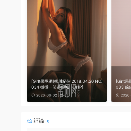
[Girlt果團網]熊川紀信 2018.04.20 NO.
[Girlt
034 微微一笑很傾城！[41P]
033 躲貓
2026-06-02
65
2026-
評論
0