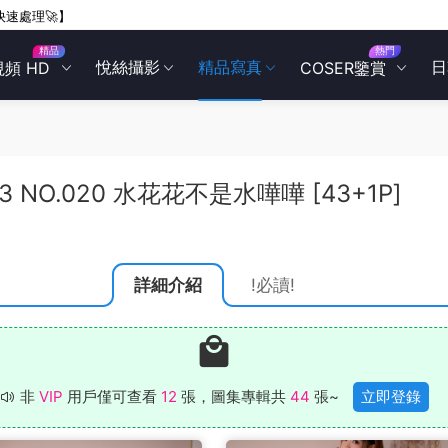
快速處理🚀】
精品
熱門
悅絲攝影
精品寫真
日
視頻 HD
COSER鑒賞
03 NO.020 水花花不是水嘩嘩 [43+1P]
詳細介紹
!必讀!
非
VIP
用戶僅可查看
12
張，圖集專輯共
44
張~
立即登錄