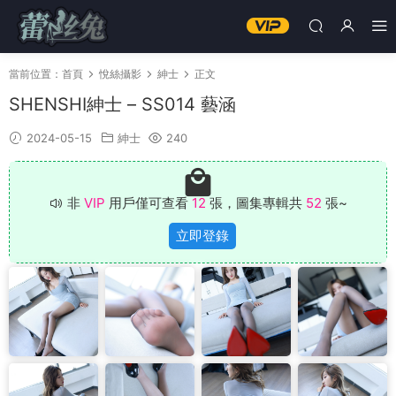
當前位置：
首頁
悅絲攝影
紳士
正文
SHENSHI紳士 – SS014 藝涵
2024-05-15
紳士
240
非
VIP
用戶僅可查看
12
張，圖集專輯共
52
張~
立即登錄