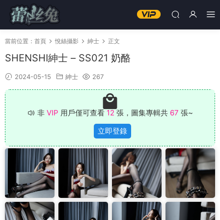
當前位置：
首頁
悅絲攝影
紳士
正文
SHENSHI紳士 – SS021 奶酪
2024-05-15
紳士
267
非
VIP
用戶僅可查看
12
張，圖集專輯共
67
張~
立即登錄