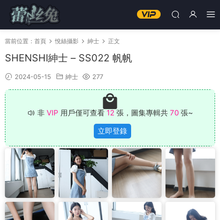
當前位置：
首頁
悅絲攝影
紳士
正文
SHENSHI紳士 – SS022 帆帆
2024-05-15
紳士
277
非
VIP
用戶僅可查看
12
張，圖集專輯共
70
張~
立即登錄