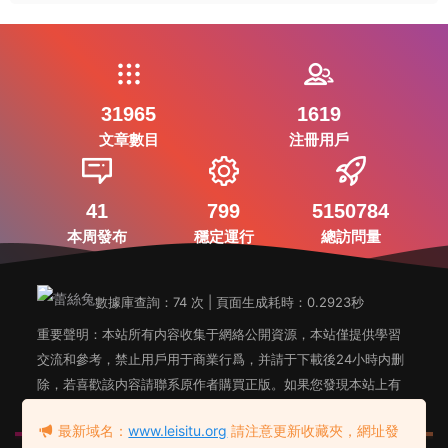
31965
1619
文章數目
注冊用戶
41
799
5150784
本周發布
穩定運行
總訪問量
數據庫查詢：74 次 | 頁面生成耗時：0.2923秒
重要聲明：本站所有内容收集于網絡公開資源，本站僅提供學習
交流和參考，禁止用戶用于商業行爲，并請于下載後24小時内删
除，若喜歡該内容請聯系原作者購買正版。如果您發現本站上有
侵犯您知識産權的内容，請聯系站長郵箱，我們會及時删除。
最新域名：
www.leisitu.org
請注意更新收藏夾，網址發