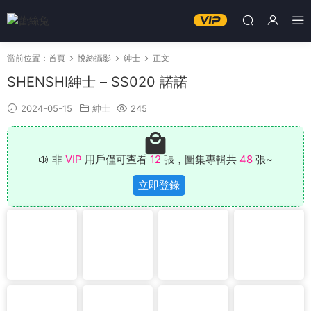
當前位置：
首頁
悅絲攝影
紳士
正文
SHENSHI紳士 – SS020 諾諾
2024-05-15
紳士
245
非
VIP
用戶僅可查看
12
張，圖集專輯共
48
張~
立即登錄