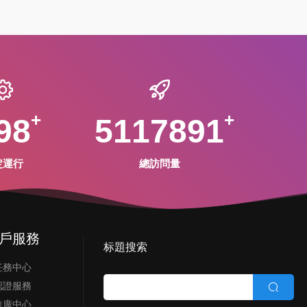
98
5117891
定運行
總訪問量
戶服務
标題搜索
任務中心
認證服務
推廣中心