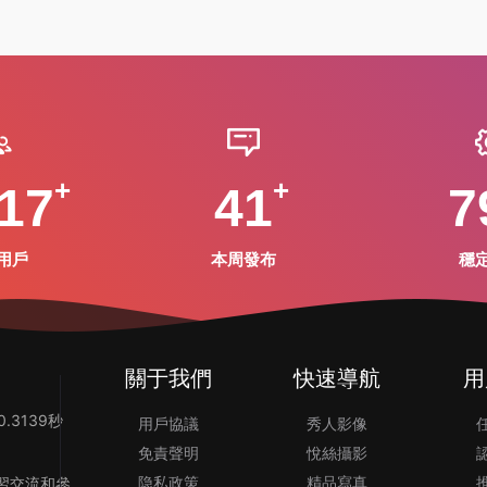
17
41
7
用戶
本周發布
穩
關于我們
快速導航
用
.3139秒
用戶協議
秀人影像
免責聲明
悅絲攝影
隐私政策
精品寫真
習交流和參