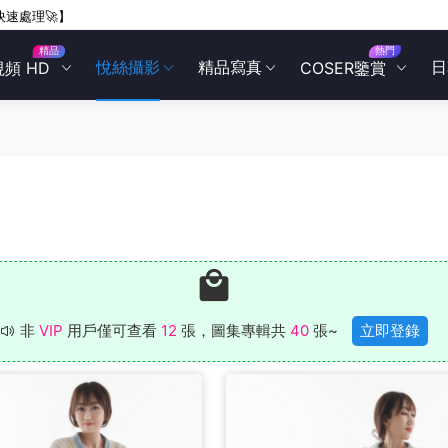
快速處理🚀】
精品
熱門
悅絲攝影
精品寫真
日
視頻 HD
COSER鑒賞
非
VIP
用戶僅可查看
12
張，圖集專輯共
40
張~
立即登錄