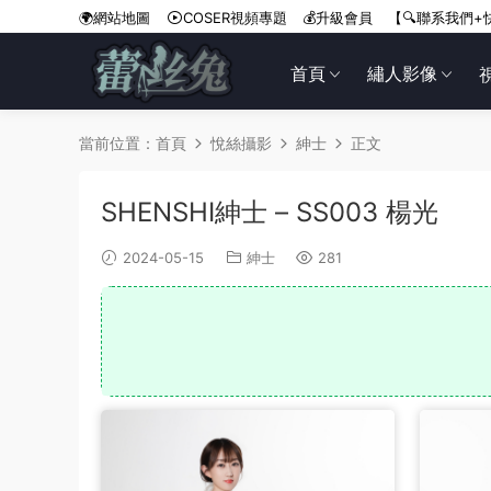
🌍網站地圖
COSER視頻專題
💰升級會員
【🔍聯系我們+
首頁
繡人影像
當前位置：
首頁
悅絲攝影
紳士
正文
SHENSHI紳士 – SS003 楊光
2024-05-15
紳士
281