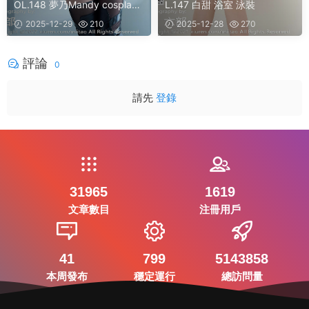
OL.148 夢乃Mandy cosplay
L.147 白甜 浴室 泳裝
美臀
2025-12-29
210
2025-12-28
270
評論
0
請先
登錄
31965
1619
文章數目
注冊用戶
41
799
5143858
本周發布
穩定運行
總訪問量