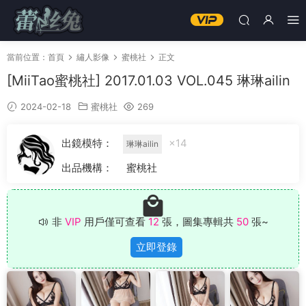
當前位置：
首頁
繡人影像
蜜桃社
正文
[MiiTao蜜桃社] 2017.01.03 VOL.045 琳琳ailin
2024-02-18
蜜桃社
269
出鏡模特：
×14
琳琳ailin
出品機構：
蜜桃社
非
VIP
用戶僅可查看
12
張，圖集專輯共
50
張~
立即登錄