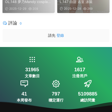
OL.148 夢乃Mandy cosplay
L.147 白甜 浴室 泳裝
美臀
2025-12-29
208
2025-12-28
269
評論
0
請先
登錄
31965
1617
文章數目
注冊用戶
41
797
5109885
本周發布
穩定運行
總訪問量