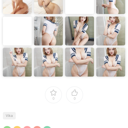
0
0
Vika