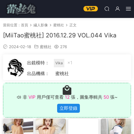
當前位置：
首頁
繡人影像
蜜桃社
正文
[MiiTao蜜桃社] 2016.12.29 VOL.044 Vika
2024-02-18
蜜桃社
276
出鏡模特：
×1
Vika
出品機構：
蜜桃社
非
VIP
用戶僅可查看
12
張，圖集專輯共
50
張~
立即登錄