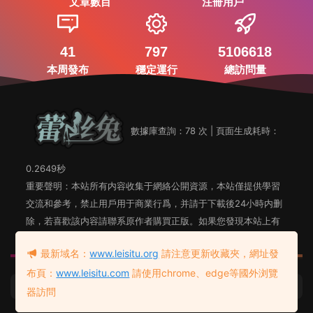
文章數目
注冊用戶
41
797
5106618
本周發布
穩定運行
總訪問量
數據庫查詢：78 次 | 頁面生成耗時：
0.2649秒
重要聲明：本站所有内容收集于網絡公開資源，本站僅提供學習
交流和參考，禁止用戶用于商業行爲，并請于下載後24小時内删
除，若喜歡該内容請聯系原作者購買正版。如果您發現本站上有
侵犯您知識産權的内容，請聯系站長郵箱，我們會及時删除。
最新域名：
www.leisitu.org
請注意更新收藏夾，網址發
布頁：
www.leisitu.com
請使用chrome、edge等國外浏覽
蕾絲兔發布頁
友情鏈接：
器訪問