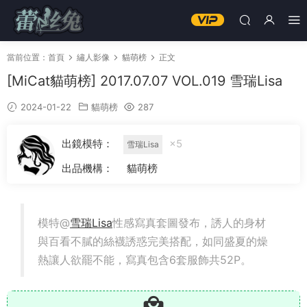
當前位置：
首頁
繡人影像
貓萌榜
正文
[MiCat貓萌榜] 2017.07.07 VOL.019 雪瑞Lisa
2024-01-22
貓萌榜
287
出鏡模特：
×5
雪瑞Lisa
出品機構：
貓萌榜
模特@
雪瑞Lisa
性感寫真套圖發布，誘人的身材
與百看不膩的絲襪誘惑完美搭配，如同盛夏的燥
熱讓人欲罷不能，寫真包含6套服飾共52P。