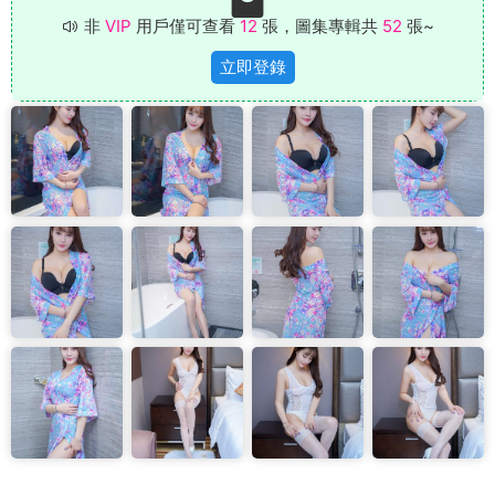
非
VIP
用戶僅可查看
12
張，圖集專輯共
52
張~
立即登錄