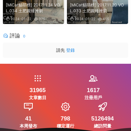
[MiCat貓萌榜] 2017.11.24 VO
[MiCat貓萌榜] 2017.11.20 VO
L.034 土肥圓矮挫窮
L.033 土肥圓矮挫窮
2024-01-22
375
2024-01-22
455
評論
0
請先
登錄
31965
1617
文章數目
注冊用戶
41
798
5126494
本周發布
穩定運行
總訪問量