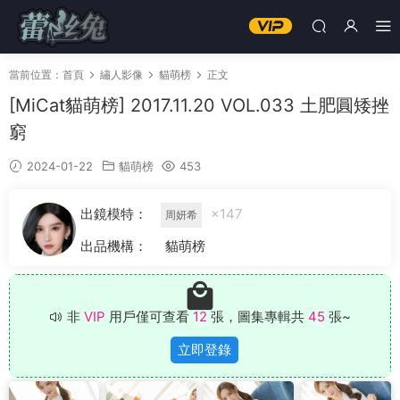
當前位置：
首頁
繡人影像
貓萌榜
正文
[MiCat貓萌榜] 2017.11.20 VOL.033 土肥圓矮挫
窮
2024-01-22
貓萌榜
453
出鏡模特：
×147
周妍希
出品機構：
貓萌榜
非
VIP
用戶僅可查看
12
張，圖集專輯共
45
張~
立即登錄