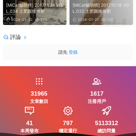
[MiCat貓萌榜] 2017.11.24 VO
[MiCat貓萌榜] 2017.10.18 VO
L.034 土肥圓矮挫窮
L.032 土肥圓矮挫窮
2024-01-22
373
2024-01-22
356
評論
0
請先
登錄
31965
1617
文章數目
注冊用戶
41
797
5113312
本周發布
穩定運行
總訪問量