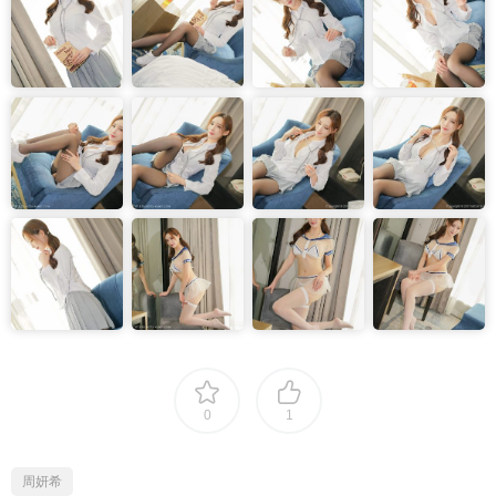
0
1
周妍希