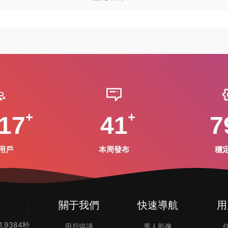
17
41
7
用戶
本周發布
穩
關于我們
快速導航
用
.9384秒
用戶協議
秀人影像