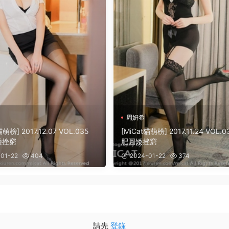
周妍希
貓萌榜] 2017.12.07 VOL.035
[MiCat貓萌榜] 2017.11.24 VOL.0
矮挫窮
肥圓矮挫窮
01-22
404
2024-01-22
374
請先
登錄