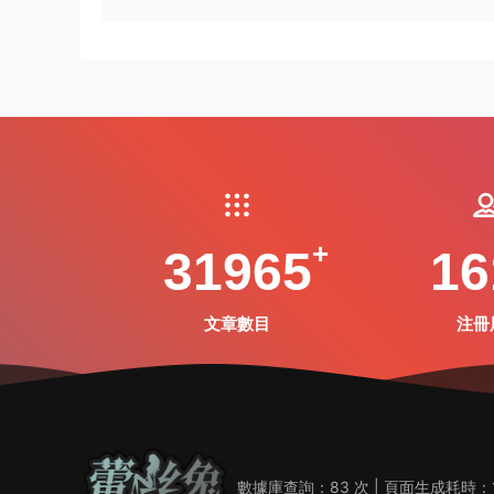
31965
16
文章數目
注冊
數據庫查詢：83 次 | 頁面生成耗時：1