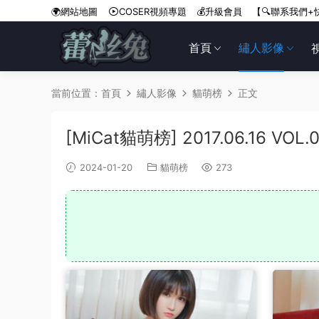
🌍網站地圖
COSER視頻專題
💰升級會員
【🔍聯系我們+
首頁
繡人影像
當前位置：
首頁
繡人影像
貓萌榜
正文
[MiCat貓萌榜] 2017.06.16 VOL
2024-01-20
貓萌榜
273