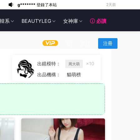
g*******
登錄了本站
2天前
6*******
2天前
韓系
BEAUTYLEG
女神庫
必讀
6*******
2天前
6*******
2天前
6*******
2天前
登錄
注冊
6*******
2天前
6*******
2天前
出鏡模特：
×10
周大萌
6*******
2天前
出品機構：
貓萌榜
g*******
登錄了本站
1天前
g*******
登錄了本站
2天前