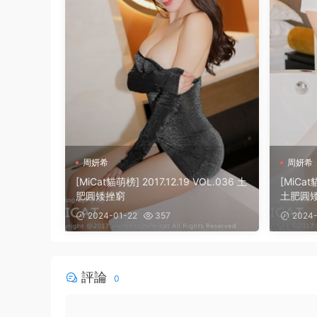
周妍希
周妍希
[MiCat貓萌榜] 2017.12.19 VOL.036 土
[MiCat
肥圓矮挫窮
土肥圓
2024-01-22
357
2024-
評論
0