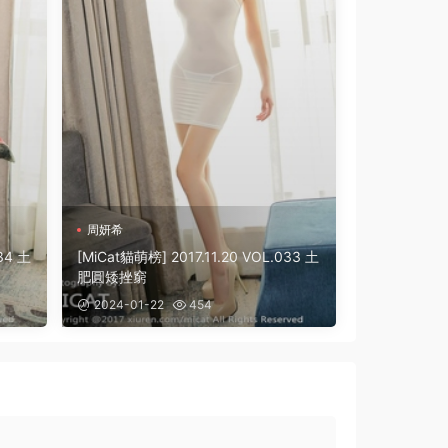
周妍希
34 土
[MiCat貓萌榜] 2017.11.20 VOL.033 土
肥圓矮挫窮
2024-01-22
454