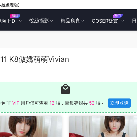
快速處理🚀】
精品
熱門
悅絲攝影
精品寫真
日
視頻 HD
COSER鑒賞
.011 K8傲嬌萌萌Vivian
非
VIP
用戶僅可查看
12
張，圖集專輯共
52
張~
立即登錄