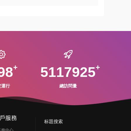
98
5117925
定運行
總訪問量
戶服務
标題搜索
任務中心