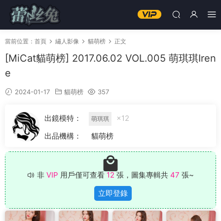
當前位置：
首頁
繡人影像
貓萌榜
正文
[MiCat貓萌榜] 2017.06.02 VOL.005 萌琪琪Iren
e
2024-01-17
貓萌榜
357
出鏡模特：
×12
萌琪琪
出品機構：
貓萌榜
非
VIP
用戶僅可查看
12
張，圖集專輯共
47
張~
立即登錄