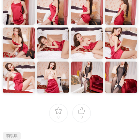
0
0
萌琪琪