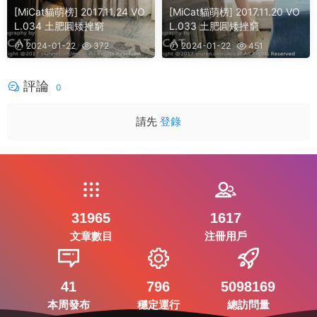
[MiCat貓萌榜] 2017.11.24 VO
[MiCat貓萌榜] 2017.11.20 VO
L.034 土肥圓矮挫窮
L.033 土肥圓矮挫窮
2024-01-22
372
2024-01-22
451
評論
0
請先
登錄
31965
1617
文章數目
注冊用戶
41
796
5098169
本周發布
穩定運行
總訪問量