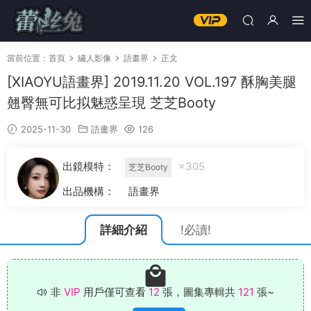
當前位置：
首頁
繡人影像
語畫界
正文
[XIAOYU語畫界] 2019.11.20 VOL.197 酥胸美腿
翹臀無可比拟魅惑呈現 芝芝Booty
2025-11-30
語畫界
126
出鏡模特：
×305
芝芝Booty
出品機構：
語畫界
詳細介紹
!必讀!
非
VIP
用戶僅可查看
12
張，圖集專輯共
121
張~