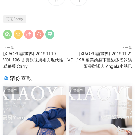
0
0
芝芝Booty
上一篇
下一篇
[XIAOYU語畫界] 2019.11.19
[XIAOYU語畫界] 2019.11.21
VOL.196 古典韻味旗袍與現代性
VOL.198 絕美嬌軀下曼妙多姿的嬌
感絲襪 Carry
軀靈動誘人 Angela小熱巴
猜你喜歡
語畫界
語畫界