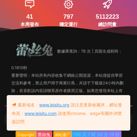
41
797
5112223
本周發布
穩定運行
總訪問量
數據庫查詢：78 次 | 頁面生成耗時：
0.1810秒
重要聲明：本站所有内容收集于網絡公開資源，本站僅提供學習
交流和參考，禁止用戶用于商業行爲，并請于下載後24小時内删
除，若喜歡該内容請聯系原作者購買正版。如果您發現本站上有
侵犯您知識産權的内容，請聯系站長郵箱，我們會及時删除。
最新域名：
www.leisitu.org
請注意更新收藏夾，網址發
布頁：
www.leisitu.com
請使用chrome、edge等國外浏覽
蕾絲兔發布頁
友情鏈接：
器訪問
蕾絲兔
796 天
7 时
30 分
19 秒
Copyright
網站運行