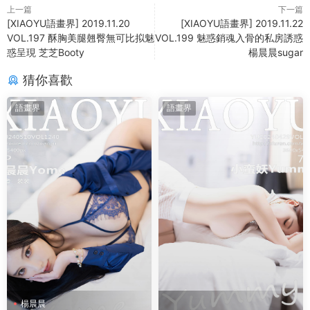
上一篇
下一篇
[XIAOYU語畫界] 2019.11.20
[XIAOYU語畫界] 2019.11.22
VOL.197 酥胸美腿翹臀無可比拟魅
VOL.199 魅惑銷魂入骨的私房誘惑
惑呈現 芝芝Booty
楊晨晨sugar
猜你喜歡
語畫界
語畫界
楊晨晨