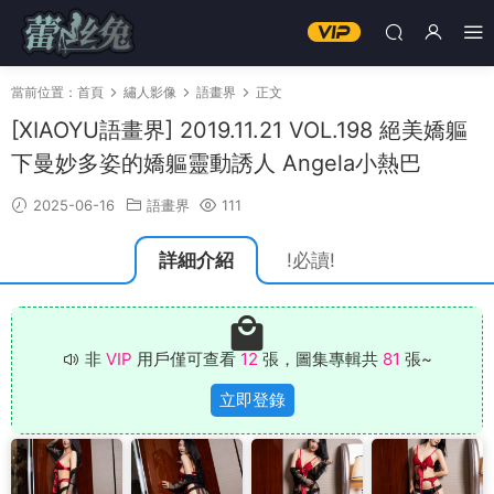
當前位置：
首頁
繡人影像
語畫界
正文
[XIAOYU語畫界] 2019.11.21 VOL.198 絕美嬌軀
下曼妙多姿的嬌軀靈動誘人 Angela小熱巴
2025-06-16
語畫界
111
詳細介紹
!必讀!
非
VIP
用戶僅可查看
12
張，圖集專輯共
81
張~
立即登錄