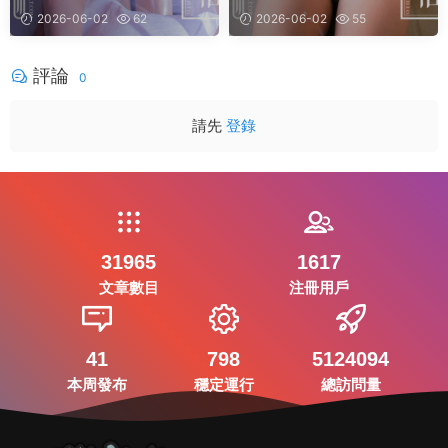
你可願意! [48+1P]
2026-06-02
62
2026-06-02
55
評論
0
請先
登錄
31965
1617
文章數目
注冊用戶
41
798
5124094
本周發布
穩定運行
總訪問量