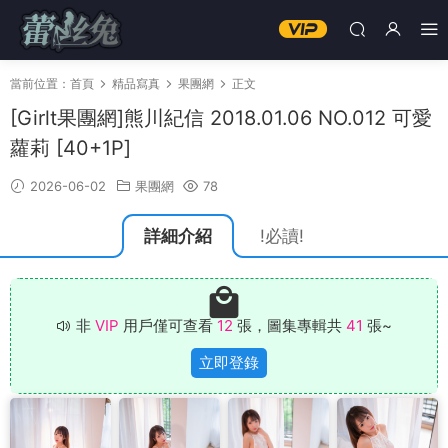
當前位置：
首頁
精品寫真
果團網
正文
[Girlt果團網]熊川紀信 2018.01.06 NO.012 可愛
蘿莉 [40+1P]
2026-06-02
果團網
78
詳細介紹
!必讀!
非
VIP
用戶僅可查看
12
張，圖集專輯共
41
張~
立即登錄