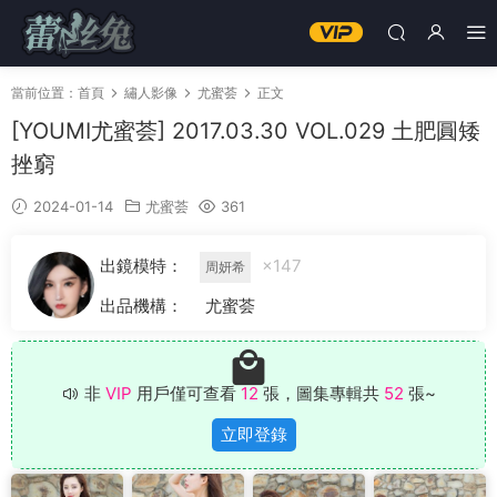
當前位置：
首頁
繡人影像
尤蜜荟
正文
[YOUMI尤蜜荟] 2017.03.30 VOL.029 土肥圓矮
挫窮
2024-01-14
尤蜜荟
361
出鏡模特：
×147
周妍希
出品機構：
尤蜜荟
非
VIP
用戶僅可查看
12
張，圖集專輯共
52
張~
立即登錄