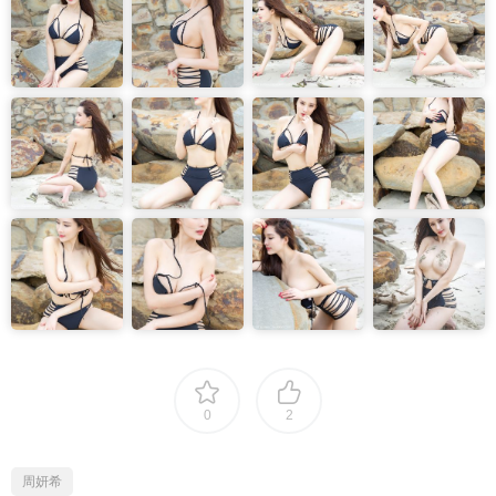
0
2
周妍希