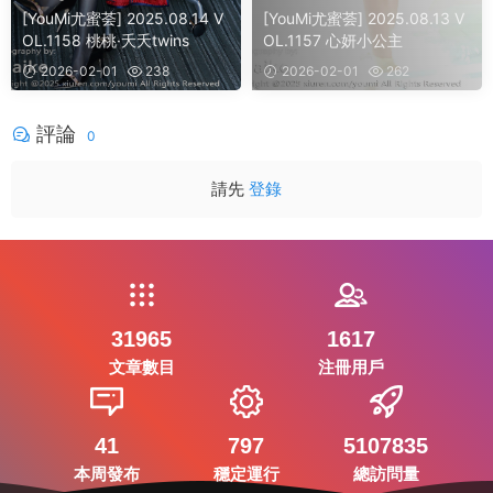
[YouMi尤蜜荟] 2025.08.14 V
[YouMi尤蜜荟] 2025.08.13 V
OL.1158 桃桃·夭夭twins
OL.1157 心妍小公主
2026-02-01
238
2026-02-01
262
評論
0
請先
登錄
31965
1617
文章數目
注冊用戶
41
797
5107835
本周發布
穩定運行
總訪問量