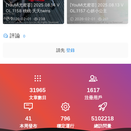
[YouMi尤蜜荟] 2025.08.14 V
[YouMi尤蜜荟] 2025.08.13 V
OL.1158 桃桃·夭夭twins
OL.1157 心妍小公主
2026-02-01
238
2026-02-01
261
評論
0
請先
登錄
31965
1617
文章數目
注冊用戶
41
796
5102218
本周發布
穩定運行
總訪問量