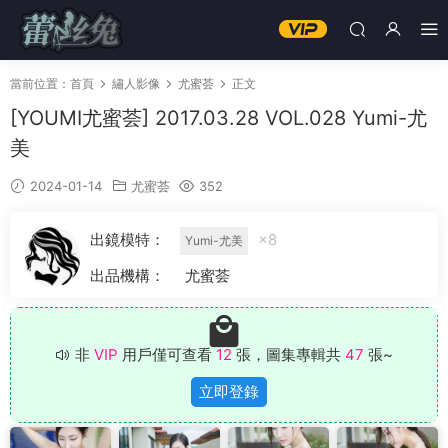
當前位置：
首頁
繡人影像
尤蜜荟
正文
[YOUMI尤蜜荟] 2017.03.28 VOL.028 Yumi-尤
美
2024-01-14
尤蜜荟
352
出鏡模特：
×8
Yumi-尤美
出品機構：
尤蜜荟
非
VIP
用戶僅可查看
12
張，圖集專輯共
47
張~
立即登錄