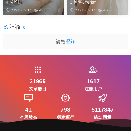
4 莫雅淇
3 绮夢Cherish
2024-05-17
952
2024-05-17
917
評論
0
請先
登錄
31965
1617
文章數目
注冊用戶
41
798
5117847
本周發布
穩定運行
總訪問量