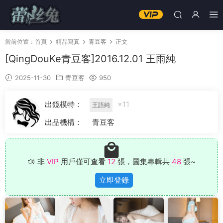
當前位置：
首頁
精品寫真
青豆客
正文
[QingDouKe青豆客]2016.12.01 王雨純
2025-11-30
青豆客
950
出鏡模特：
×11
王語純
出品機構：
青豆客
非
VIP
用戶僅可查看
12
張，圖集專輯共
48
張~
立即登錄