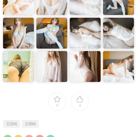
0
3
王語純
王雨純