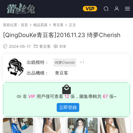
當前位置：
首頁
精品寫真
青豆客
正文
[QingDouKe青豆客]2016.11.23 绮夢Cherish
2024-05-17
青豆客
918
出鏡模特：
×1
绮夢Cherish
出品機構：
青豆客
非
VIP
用戶僅可查看
12
張，圖集專輯共
67
張~
立即登錄