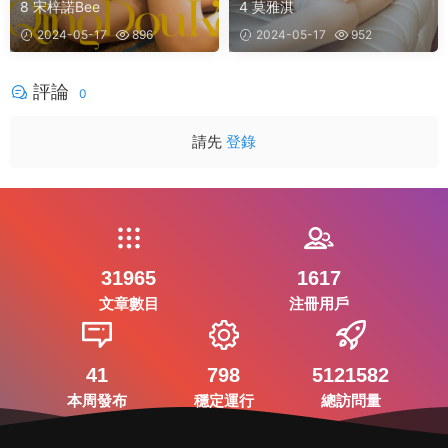
8 宋梓諾Bee
4 莫雅淇
2024-05-17
896
2024-05-17
952
評論
0
請先
登錄
31965
1617
文章數目
注冊用戶
41
798
5121582
本周發布
穩定運行
總訪問量