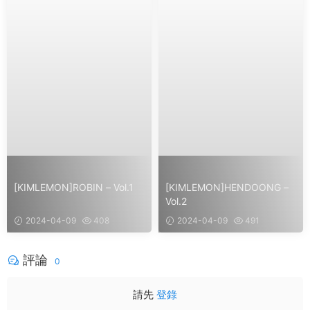
[KIMLEMON]ROBIN – Vol.1
[KIMLEMON]HENDOONG –
Vol.2
2024-04-09
408
2024-04-09
491
評論
0
請先
登錄