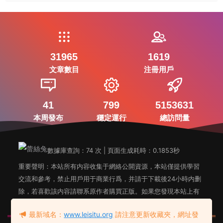
31965
1619
文章數目
注冊用戶
41
799
5153631
本周發布
穩定運行
總訪問量
數據庫查詢：74 次 | 頁面生成耗時：0.1853秒
重要聲明：本站所有内容收集于網絡公開資源，本站僅提供學習
交流和參考，禁止用戶用于商業行爲，并請于下載後24小時内删
除，若喜歡該内容請聯系原作者購買正版。如果您發現本站上有
侵犯您知識産權的内容，請聯系站長郵箱，我們會及時删除。
最新域名：
www.leisitu.org
請注意更新收藏夾，網址發