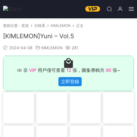
當前位置：
首頁
日韓系
KIMLEMON
正文
[KIMLEMON]Yuni – Vol.5
2024-04-08
KIMLEMON
281
非
VIP
用戶僅可查看
12
張，圖集專輯共
90
張~
立即登錄