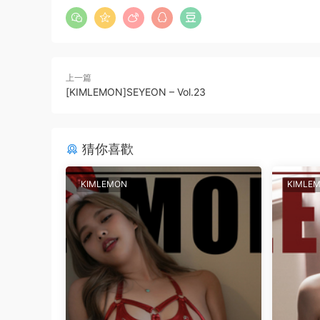
上一篇
[KIMLEMON]SEYEON – Vol.23
猜你喜歡
KIMLEMON
KIMLE