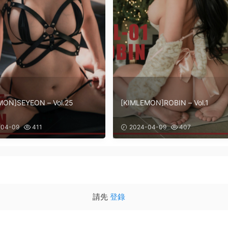
MON]SEYEON – Vol.25
[KIMLEMON]ROBIN – Vol.1
04-09
411
2024-04-09
407
請先
登錄