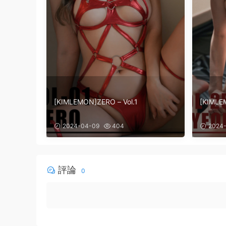
[KIMLEMON]ZERO – Vol.1
[KIMLE
2024-04-09
404
2024-
評論
0