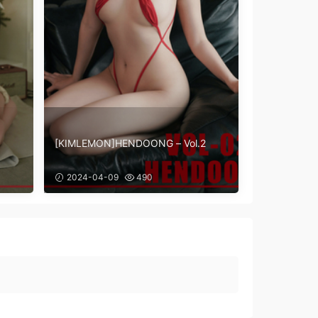
[KIMLEMON]HENDOONG – Vol.2
2024-04-09
490