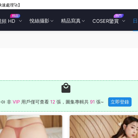
快速處理🚀】
精品
熱門
悅絲攝影
精品寫真
日
視頻 HD
COSER鑒賞
非
VIP
用戶僅可查看
12
張，圖集專輯共
91
張~
立即登錄