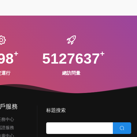
98
5127637
定運行
總訪問量
戶服務
标題搜索
任務中心
認證服務
推廣中心