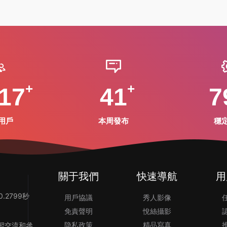
17
41
7
用戶
本周發布
穩
關于我們
快速導航
用
.2799秒
用戶協議
秀人影像
免責聲明
悅絲攝影
隐私政策
精品寫真
習交流和參