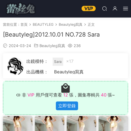
當前位置：
首頁
BEAUTYLEG
Beautyleg寫真
正文
[Beautyleg]2012.10.01 NO.728 Sara
2024-03-24
Beautyleg寫真
236
出鏡模特：
×17
Sara
出品機構：
Beautyleg寫真
非
VIP
用戶僅可查看
12
張，圖集專輯共
40
張~
立即登錄