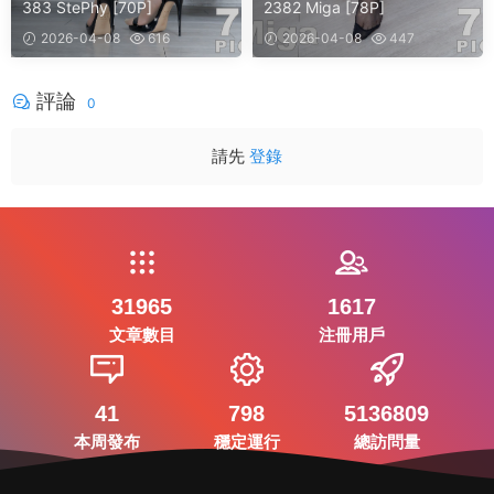
383 StePhy [70P]
2382 Miga [78P]
2026-04-08
616
2026-04-08
447
評論
0
請先
登錄
31965
1617
文章數目
注冊用戶
41
798
5136809
本周發布
穩定運行
總訪問量