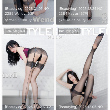
[Beautyleg] 2026.01.01 NO.
[Beautyleg] 2025.12.24 NO.
2385 Wendy [53P]
2384 Kaylar [67P]
2026-04-08
629
2026-04-08
452
Beautyleg寫真
Beautyleg寫真
[Beautyleg] 2025.12.12 NO.2
[Beautyleg] 2025.12.05 NO.