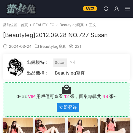
當前位置：
首頁
BEAUTYLEG
Beautyleg寫真
正文
[Beautyleg]2012.09.28 NO.727 Susan
2024-03-24
Beautyleg寫真
221
出鏡模特：
×4
Susan
出品機構：
Beautyleg寫真
非
VIP
用戶僅可查看
12
張，圖集專輯共
48
張~
立即登錄