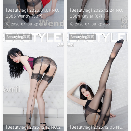
[Beautyleg] 2026.01.01 NO.
[Beautyleg] 2025.12.24 NO.
2385 Wendy [53P]
2384 Kaylar [67P]
2026-04-08
637
2026-04-08
456
Beautyleg寫真
Beautyleg寫真
[Beautyleg] 2025.12.12 NO.2
[Beautyleg] 2025.12.05 NO.