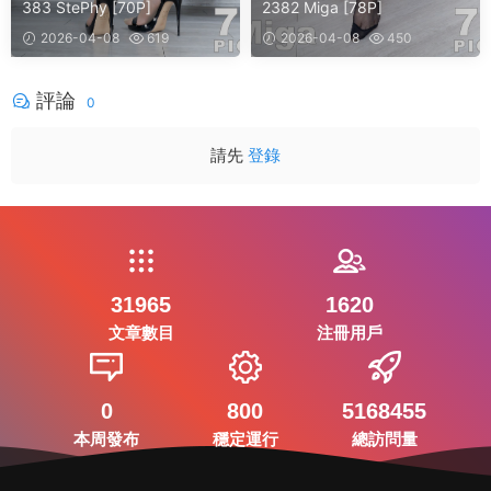
383 StePhy [70P]
2382 Miga [78P]
2026-04-08
619
2026-04-08
450
評論
0
請先
登錄
31965
1620
文章數目
注冊用戶
0
800
5168455
本周發布
穩定運行
總訪問量