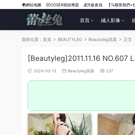
🌍網站地圖
COSER視頻專題
💰升級會員
【🔍聯系我們+
首頁
繡人影像
當前位置：
首頁
BEAUTYLEG
Beautyleg寫真
正文
[Beautyleg]2011.11.16 NO.607 L
2024-03-13
Beautyleg寫真
237