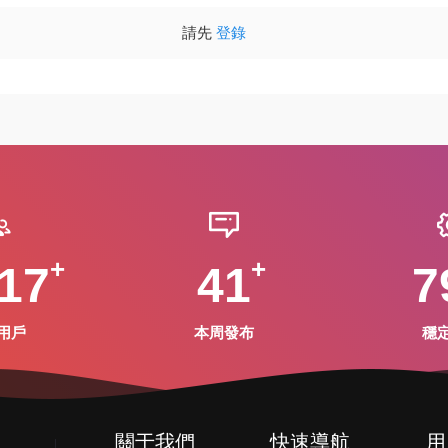
請先
登錄
17
41
7
用戶
本周發布
穩
關于我們
快速導航
用