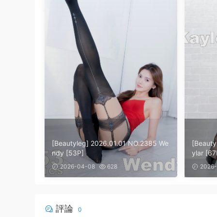
[Beautyleg] 2026.01.01 NO.2385 We
[Beauty
ndy [53P]
ylar [67
2026-04-08
628
2026-
評論
0