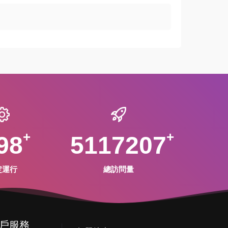
98
5117207
定運行
總訪問量
戶服務