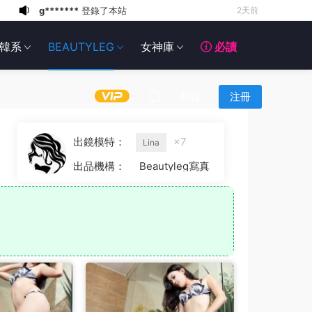
g*******
登錄了本站
2天前
6*******
2天前
韓系
BEAUTYLEG
女神庫
必讀
6*******
2天前
6*******
2天前
6*******
2天前
登錄
注冊
6*******
2天前
6*******
2天前
出鏡模特：
×7
Lina
6*******
2天前
出品機構：
Beautyleg寫真
g*******
登錄了本站
23小時前
g*******
登錄了本站
2天前