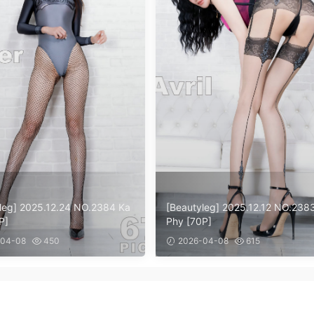
leg] 2025.12.24 NO.2384 Ka
[Beautyleg] 2025.12.12 NO.238
P]
Phy [70P]
04-08
450
2026-04-08
615