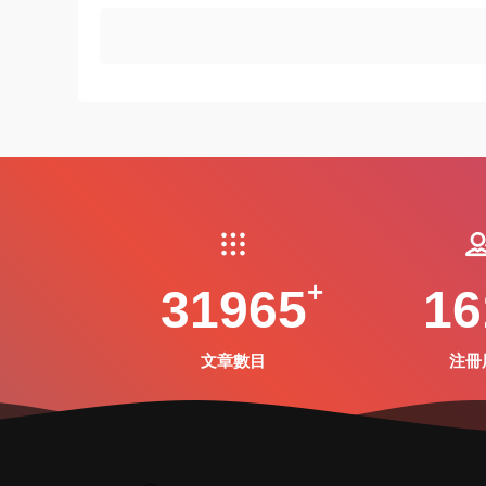
31965
16
文章數目
注冊