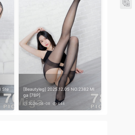
3 Ste
[Beautyleg] 2025.12.05 NO.2382 Mi
ga [78P]
2026-04-08
444