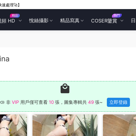
快速處理🚀】
精品
熱門
悅絲攝影
精品寫真
日
視頻 HD
COSER鑒賞
ina
非
VIP
用戶僅可查看
10
張，圖集專輯共
49
張~
立即登錄