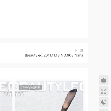
下一篇
[Beautyleg]2011.11.18 NO.608 Nana
Beautyleg寫真