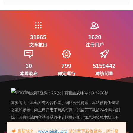
31965
1620
文章數目
注冊用戶
30
799
5159442
本周發布
穩定運行
總訪問量
數據庫查詢：75 次 | 頁面生成耗時：0.2296秒
重要聲明：本站所有内容收集于網絡公開資源，本站僅提供學習
交流和參考，禁止用戶用于商業行爲，并請于下載後24小時内删
除，若喜歡該内容請聯系原作者購買正版。如果您發現本站上有
侵犯您知識産權的内容，請聯系站長郵箱，我們會及時删除。
最新域名：
www.leisitu.org
請注意更新收藏夾，網址發