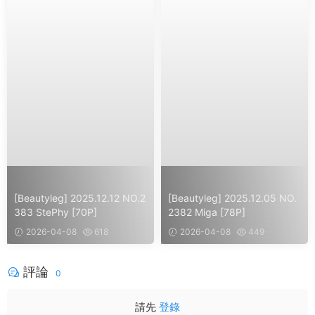
[Beautyleg] 2025.12.12 NO.2
[Beautyleg] 2025.12.05 NO.
383 StePhy [70P]
2382 Miga [78P]
2026-04-08
618
2026-04-08
449
評論
0
請先
登錄