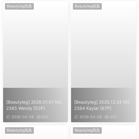
Beautyleg寫真
Beautyleg寫真
[Beautyleg] 2026.01.01 NO.
[Beautyleg] 2025.12.24 NO.
2385 Wendy [53P]
2384 Kaylar [67P]
2026-04-08
635
2026-04-08
455
Beautyleg寫真
Beautyleg寫真