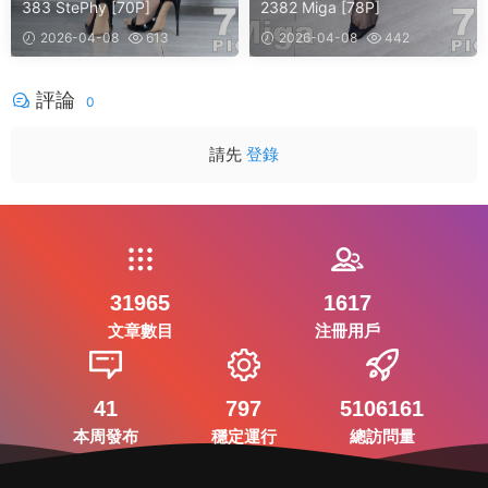
383 StePhy [70P]
2382 Miga [78P]
2026-04-08
613
2026-04-08
442
評論
0
請先
登錄
31965
1617
文章數目
注冊用戶
41
797
5106161
本周發布
穩定運行
總訪問量