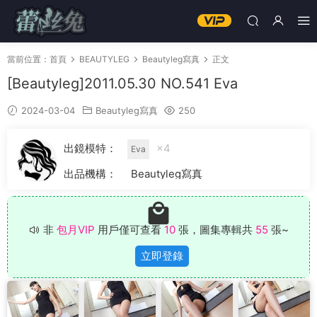
當前位置：
首頁
BEAUTYLEG
Beautyleg寫真
正文
[Beautyleg]2011.05.30 NO.541 Eva
2024-03-04
Beautyleg寫真
250
出鏡模特：
×4
Eva
出品機構：
Beautyleg寫真
非
包月VIP
用戶僅可查看
10
張，圖集專輯共
55
張~
立即登錄