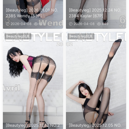
[Beautyleg] 2026.01.01 NO.
[Beautyleg] 2025.12.24 NO.
2385 Wendy [53P]
2384 Kaylar [67P]
2026-04-08
625
2026-04-08
449
Beautyleg寫真
Beautyleg寫真
[Beautyleg] 2025.12.12 NO.2
[Beautyleg] 2025.12.05 NO.