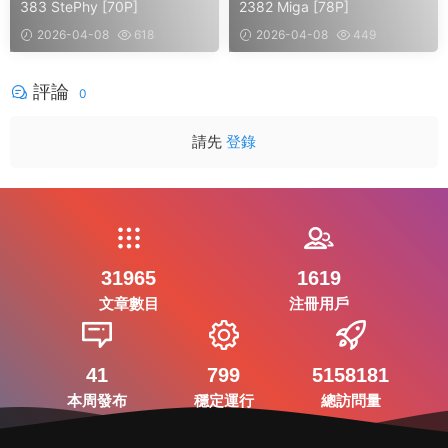
383 StePhy [70P]
2382 Miga [78P]
2026-04-08
618
2026-04-08
449
評論
0
請先
登錄
31965
1619
文章數目
注冊用戶
41
799
5158181
本周發布
穩定運行
總訪問量