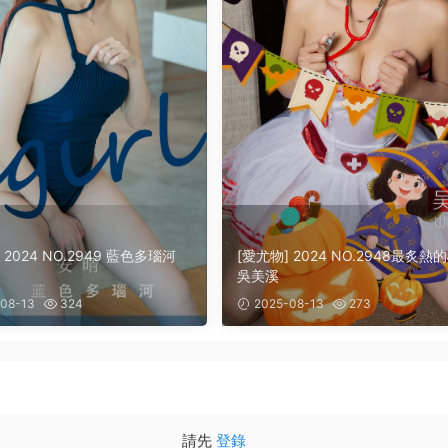
 2024 NO.2949 藍色多瑙河
[愛尤物] 2024 NO.2948最炙熱
吳美溪
08-13
324
2025-08-13
273
請先
登錄