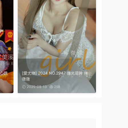
的心跳
[愛尤物] 2024 NO.2947 微光星眸 林
微微
2025-08-13
258