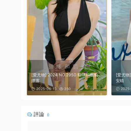
[愛尤物] 2024 NO.2950 貓咪和獵豹
[愛尤物]
娜露
安晴
2025-08-13
350
2025-
評論
0