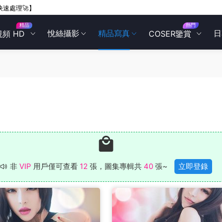
快速處理🚀】
精品
熱門
悅絲攝影
精品寫真
日
視頻 HD
COSER鑒賞
非
VIP
用戶僅可查看
12
張，圖集專輯共
40
張~
立即登錄