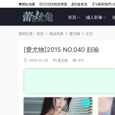
🌍網站地圖
COSER視頻專題
💰升級會員
【🔍聯系我們+
首頁
繡人影像
當前位置：
首頁
精品寫真
愛尤物
正文
[愛尤物]2015 NO.040 顔瑜
2023-12-23
愛尤物
475