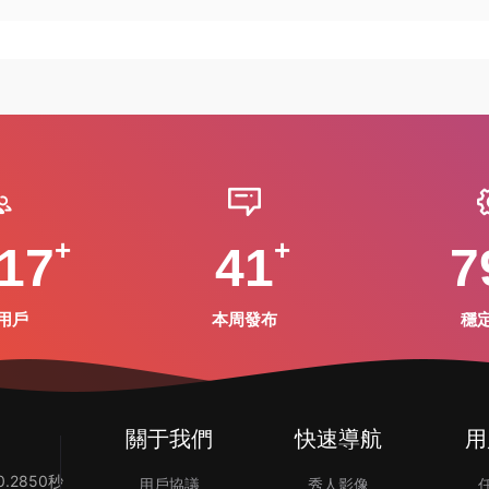
17
41
7
用戶
本周發布
穩
關于我們
快速導航
用
.2850秒
用戶協議
秀人影像