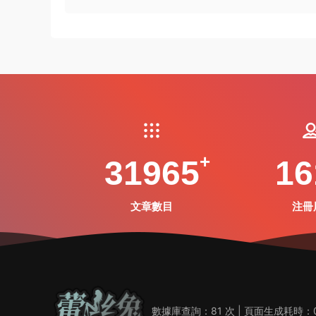
31965
16
文章數目
注冊
數據庫查詢：81 次 | 頁面生成耗時：0