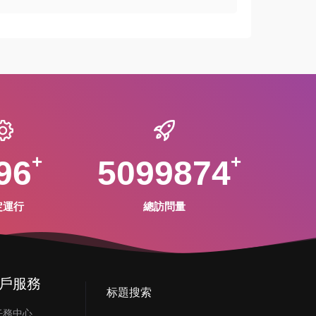
96
5099874
定運行
總訪問量
戶服務
标題搜索
任務中心