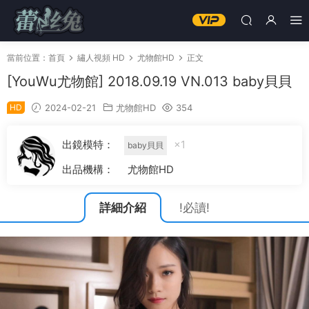
當前位置：
首頁
繡人視頻 HD
尤物館HD
正文
[YouWu尤物館] 2018.09.19 VN.013 baby貝貝
HD
2024-02-21
尤物館HD
354
出鏡模特：
×1
baby貝貝
出品機構：
尤物館HD
詳細介紹
!必讀!