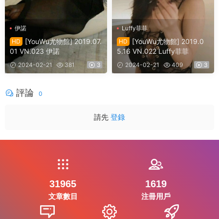
伊諾
Luffy菲菲
[YouWu尤物館] 2019.07.
[YouWu尤物館] 2019.0
HD
HD
01 VN.023 伊諾
5.16 VN.022 Luffy菲菲
2024-02-21
381
3
2024-02-21
409
3
評論
0
請先
登錄
31965
1619
文章數目
注冊用戶