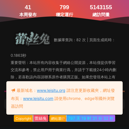
41
799
5143155
本周發布
穩定運行
總訪問量
數據庫查詢：82 次 | 頁面生成耗時：
0.1863秒
重要聲明：本站所有内容收集于網絡公開資源，本站僅提供學習
交流和參考，禁止用戶用于商業行爲，并請于下載後24小時内删
除，若喜歡該内容請聯系原作者購買正版。如果您發現本站上有
侵犯您知識産權的内容，請聯系站長郵箱，我們會及時删除。
最新域名：
www.leisitu.org
請注意更新收藏夾，網址發
布頁：
www.leisitu.com
請使用chrome、edge等國外浏覽
蕾絲兔發布頁
友情鏈接：
器訪問
蕾絲兔
797 天
19 时
31 分
32 秒
Copyright
網站運行