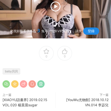
3
登錄
此視頻觀看價格爲
兔币（包年VIP免費），請先
0
0
baby貝貝
上一篇
下一篇
[XIAOYU語畫界] 2019.02.15
[YouWu尤物館] 2018.10.12
VOL.020 楊晨晨sugar
VN.014 李宓兒