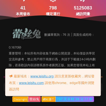
41
798
5125083
本周發布
穩定運行
總訪問量
數據庫查詢：76 次 | 頁面生成耗時：
0.1670秒
重要聲明：本站所有内容收集于網絡公開資源，本站僅提供學習
交流和參考，禁止用戶用于商業行爲，并請于下載後24小時内删
除，若喜歡該内容請聯系原作者購買正版。如果您發現本站上有
侵犯您知識産權的内容，請聯系站長郵箱，我們會及時删除。
最新域名：
www.leisitu.org
請注意更新收藏夾，網址發
布頁：
www.leisitu.com
請使用chrome、edge等國外浏覽
蕾絲兔發布頁
友情鏈接：
器訪問
蕾絲兔
797 天
6 时
38 分
18 秒
Copyright
網站運行