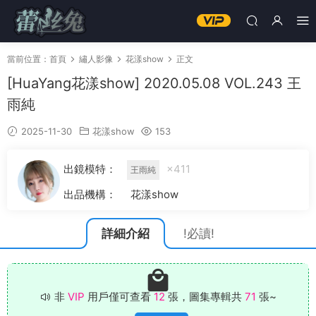
當前位置：
首頁
繡人影像
花漾show
正文
[HuaYang花漾show] 2020.05.08 VOL.243 王
雨純
2025-11-30
花漾show
153
出鏡模特：
×411
王雨純
出品機構：
花漾show
詳細介紹
!必讀!
非
VIP
用戶僅可查看
12
張，圖集專輯共
71
張~