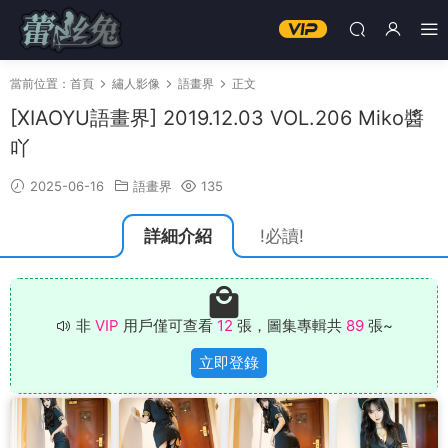
當前位置：
首頁
繡人影像
語畫界
正文
[XIAOYU語畫界] 2019.12.03 VOL.206 Miko醬
吖
2025-06-16
語畫界
135
詳細介紹
!必讀!
非
VIP
用戶僅可查看
12
張，圖集專輯共
89
張~
立即登錄