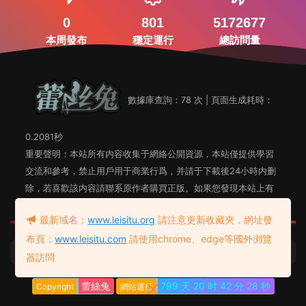
0
801
5172677
本周發布
穩定運行
總訪問量
數據庫查詢：78 次 | 頁面生成耗時：
0.2081秒
重要聲明：本站所有内容收集于網絡公開資源，本站僅提供學習
交流和參考，禁止用戶用于商業行爲，并請于下載後24小時内删
除，若喜歡該内容請聯系原作者購買正版。如果您發現本站上有
侵犯您知識産權的内容，請聯系站長郵箱，我們會及時删除。
最新域名：
www.leisitu.org
請注意更新收藏夾，網址發
布頁：
www.leisitu.com
請使用chrome、edge等國外浏覽
蕾絲兔發布頁
友情鏈接：
器訪問
蕾絲兔
799 天
20 时
42 分
28 秒
Copyright
網站運行