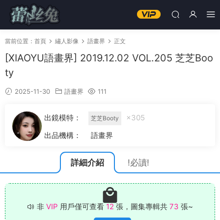
當前位置：
首頁
繡人影像
語畫界
正文
[XIAOYU語畫界] 2019.12.02 VOL.205 芝芝Boo
ty
2025-11-30
語畫界
111
出鏡模特：
×305
芝芝Booty
出品機構：
語畫界
詳細介紹
!必讀!
非
VIP
用戶僅可查看
12
張，圖集專輯共
73
張~