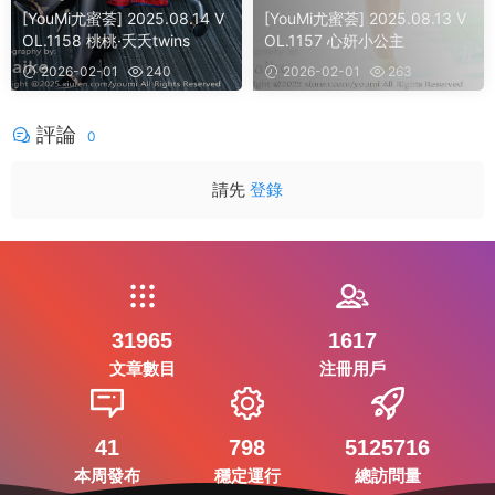
[YouMi尤蜜荟] 2025.08.14 V
[YouMi尤蜜荟] 2025.08.13 V
OL.1158 桃桃·夭夭twins
OL.1157 心妍小公主
2026-02-01
240
2026-02-01
263
評論
0
請先
登錄
31965
1617
文章數目
注冊用戶
41
798
5125716
本周發布
穩定運行
總訪問量