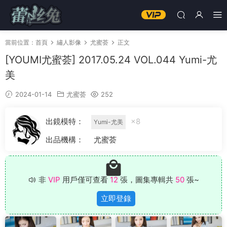
當前位置：
首頁
繡人影像
尤蜜荟
正文
[YOUMI尤蜜荟] 2017.05.24 VOL.044 Yumi-尤
美
2024-01-14
尤蜜荟
252
出鏡模特：
×8
Yumi-尤美
出品機構：
尤蜜荟
非
VIP
用戶僅可查看
12
張，圖集專輯共
50
張~
立即登錄