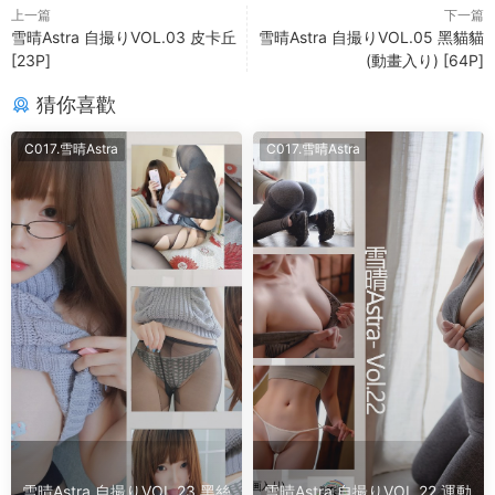
上一篇
下一篇
雪晴Astra 自撮りVOL.03 皮卡丘
雪晴Astra 自撮りVOL.05 黑貓貓
[23P]
(動畫入り) [64P]
猜你喜歡
C017.雪晴Astra
C017.雪晴Astra
雪晴Astra 自撮りVOL.23 黑絲
雪晴Astra 自撮りVOL.22 運動