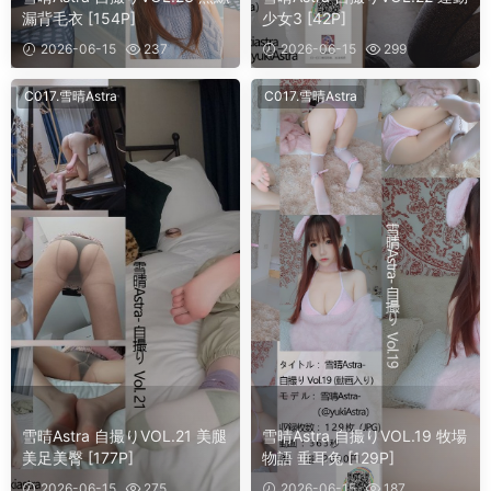
漏背毛衣 [154P]
少女3 [42P]
2026-06-15
237
2026-06-15
299
C017.雪晴Astra
C017.雪晴Astra
雪晴Astra 自撮りVOL.21 美腿
雪晴Astra 自撮りVOL.19 牧場
美足美臀 [177P]
物語 垂耳兔 [129P]
2026-06-15
275
2026-06-15
187