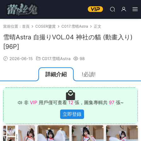
當前位置：
首頁
COSER鑒賞
C017.雪晴Astra
正文
雪晴Astra 自撮りVOL.04 神社の貓 (動畫入り)
[96P]
2026-06-15
C017.雪晴Astra
98
詳細介紹
!必讀!
非
VIP
用戶僅可查看
12
張，圖集專輯共
97
張~
立即登錄