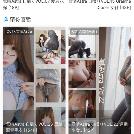
雪晴Astra 自撮りVOL.07 愛宕花
雪晴Astra 自撮りVOL.15 Grainne
嫁 [18P]
Draser 女仆 [48P]
猜你喜歡
C017.雪晴Astra
C017.雪晴Astra
雪晴Astra 自撮りVOL.23 黑絲
雪晴Astra 自撮りVOL.22 運動
漏背毛衣 [154P]
少女3 [42P]