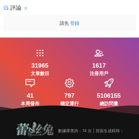
評論
0
請先
登錄
31965
1617
文章數目
注冊用戶
41
797
5106155
本周發布
穩定運行
總訪問量
數據庫查詢：74 次 | 頁面生成耗時：