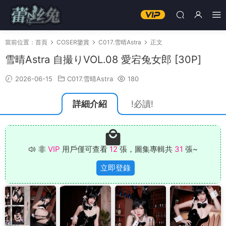
當前位置：
首頁
COSER鑒賞
C017.雪晴Astra
正文
雪晴Astra 自撮りVOL.08 愛宕兔女郎 [30P]
2026-06-15
C017.雪晴Astra
180
詳細介紹
!必讀!
非
VIP
用戶僅可查看
12
張，圖集專輯共
31
張~
立即登錄