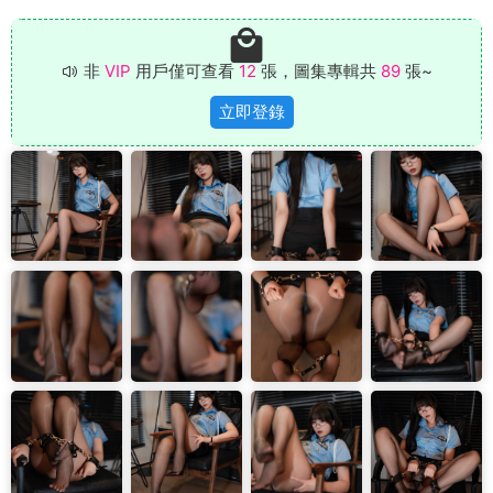
非
VIP
用戶僅可查看
12
張，圖集專輯共
89
張~
立即登錄