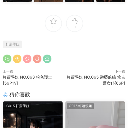
0
0
軒蕭學姐
上一篇
下一篇
軒蕭學姐 NO.063 粉色護士
軒蕭學姐 NO.065 碧藍航線 埃吉
[59P1V]
爾女仆[66P]
猜你喜歡
C015.軒蕭學姐
C015.軒蕭學姐