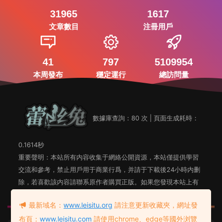
31965
1617
文章數目
注冊用戶
41
797
5109954
本周發布
穩定運行
總訪問量
數據庫查詢：80 次 | 頁面生成耗時：
0.1614秒
重要聲明：本站所有内容收集于網絡公開資源，本站僅提供學習
交流和參考，禁止用戶用于商業行爲，并請于下載後24小時内删
除，若喜歡該内容請聯系原作者購買正版。如果您發現本站上有
侵犯您知識産權的内容，請聯系站長郵箱，我們會及時删除。
最新域名：
www.leisitu.org
請注意更新收藏夾，網址發
布頁：
www.leisitu.com
請使用chrome、edge等國外浏覽