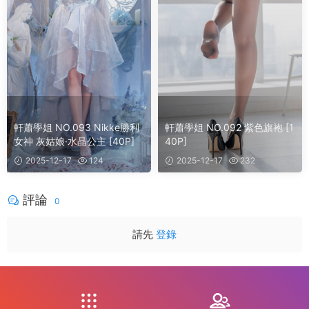
軒蕭學姐 NO.093 Nikke勝利
軒蕭學姐 NO.092 紫色旗袍 [1
女神 灰姑娘·水晶公主 [40P]
40P]
2025-12-17
124
2025-12-17
232
評論
0
請先
登錄