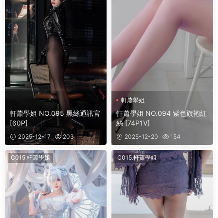
軒蕭學姐
軒蕭學姐 NO.095 黑絲通訊官
軒蕭學姐 NO.094 紫色旗袍紅
[60P]
絲 [74P1V]
2025-12-17
203
2025-12-20
154
C015.軒蕭學姐
C015.軒蕭學姐