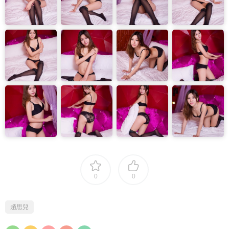
0
0
趙思兒