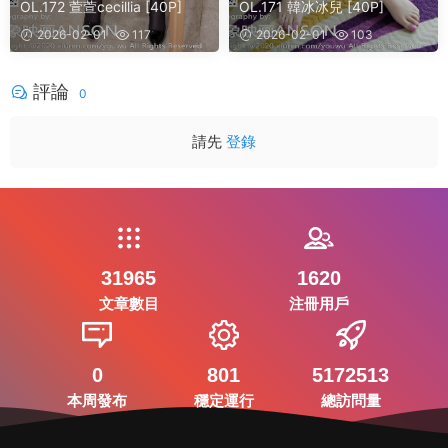
OL.172 萱萱cecillia [40P]
OL.171 韓冰冰兒 [40P]
2026-02-01
117
2026-02-01
103
評論
0
請先
登錄
31965
1620
文章數目
注冊用戶
0
801
5172513
本周發布
穩定運行
總訪問量