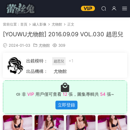
當前位置：
首頁
繡人影像
尤物館
正文
[YOUWU尤物館] 2016.09.09 VOL.030 趙思兒
2024-01-03
尤物館
309
出鏡模特：
×1
趙思兒
出品機構：
尤物館
非
VIP
用戶僅可查看
12
張，圖集專輯共
54
張~
立即登錄