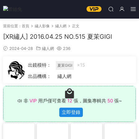
當前位置：
首頁
繡人影像
繡人網
正文
[XR繡人] 2016.04.25 NO.515 夏茉GIGI
2024-04-28
繡人網
236
出鏡模特：
×15
夏茉GIGI
出品機構：
繡人網
非
VIP
用戶僅可查看
12
張，圖集專輯共
50
張~
立即登錄