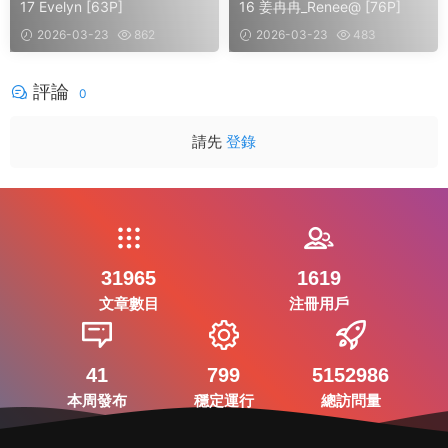
17 Evelyn [63P]
16 姜冉冉_Renee@ [76P]
2026-03-23
862
2026-03-23
483
評論
0
請先
登錄
31965
1619
文章數目
注冊用戶
41
799
5152986
本周發布
穩定運行
總訪問量